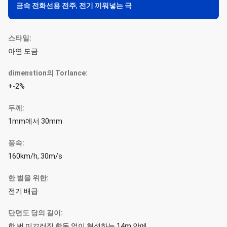
금속 전화선용 전주
,
전기 끼워넣는 극
스타일:
아연 도금
dimenstion의 Torlance:
+-2%
두께:
1mm에서 30mm
풍속:
160km/h, 30m/s
한 벌을 위한:
전기 배급
단면도 당의 길이:
한 번 미끄러짐 합동 없이 형성하는 14m 안에