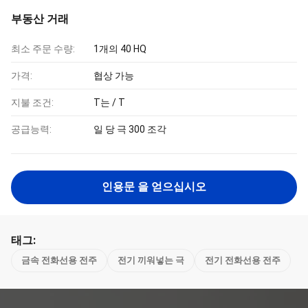
부동산 거래
최소 주문 수량:
1개의 40 HQ
가격:
협상 가능
지불 조건:
T는 / T
공급능력:
일 당 극 300 조각
인용문 을 얻으십시오
태그:
금속 전화선용 전주
전기 끼워넣는 극
전기 전화선용 전주