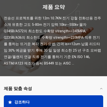
제품 요약
전송선 프로젝트를 위한 12m 10.7KN 전기 강철 전화선용 전주 
소개 유효한 고도 5-80m 전기 압력 10kv--550kv 물자 
Q345B/A572의 최소한도 수확량 strength>=345MPA, 
Q235B/A36의 최소한도 수확량 strength>=235MPA 직류 전기
를 통하는 뜨거운 복각 전기 요법, 간격 is>=12um 납품 리드타
임 30% 예금을 받기 후에 30 일 일생 최소한 25 년 구조 오버랩 
연결/플랜지 연결 직류 전기를 통하기 기준 EN ISO 146, 
ASTM/A123 제조와 솜씨 BS449 또는 AISC ...
제품 맞춤 속성
강조하다