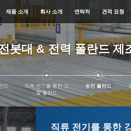
제품 소개
회사 소개
연락처
견적 요청
전봇대 & 전력 폴란드 
란드
직류 전기를 통한 강
송전 폴란드
철 폴란드
강철 전봇대
전력 폴란드
직류 전기를 통한 
송전 폴란드
강철 전화선용 전주