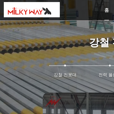
홈
강철 
강철 전봇대
전력 폴