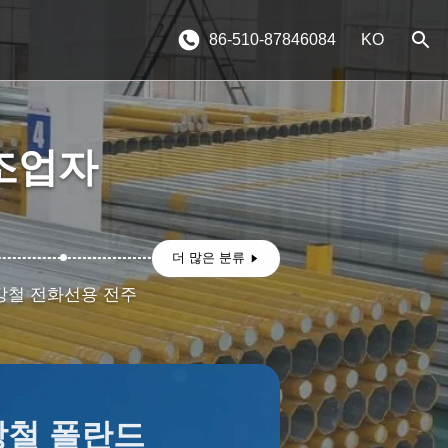
86-510-87846084
KO
제조업자
더 많은 분류
강철 전화선용 전주
강철 폴란드