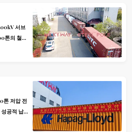
00kV 서브
00톤의 철강
적으로 납품
00톤 저압 전
 성공적 납
 전력 인프라