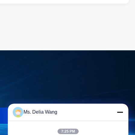
Ms. Delia Wang
검색
7:25 PM