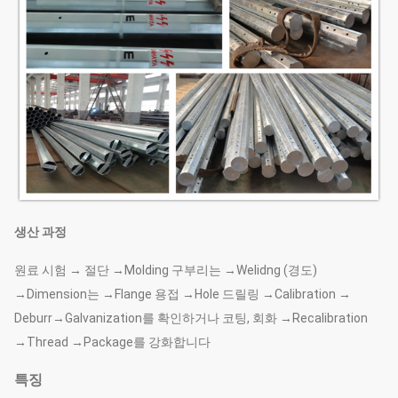
생산 과정
원료 시험 → 절단 →Molding 구부리는 →Welidng (경도)
→Dimension는 →Flange 용접 →Hole 드릴링 →Calibration →
Deburr→Galvanization를 확인하거나 코팅, 회화 →Recalibration
→Thread →Package를 강화합니다
특징