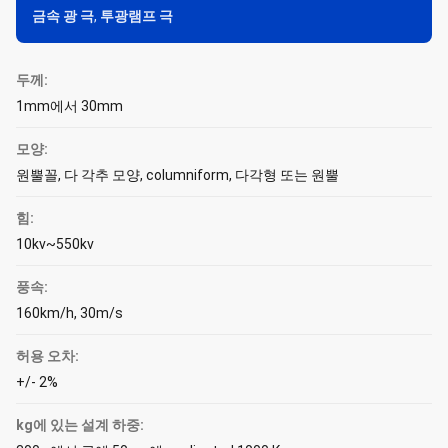
금속 광 극
,
투광램프 극
두께:
1mm에서 30mm
모양:
원뿔꼴, 다 각추 모양, columniform, 다각형 또는 원뿔
힘:
10kv~550kv
풍속:
160km/h, 30m/s
허용 오차:
+/- 2%
kg에 있는 설계 하중: