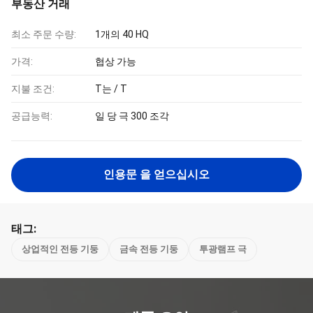
부동산 거래
최소 주문 수량:
1개의 40 HQ
가격:
협상 가능
지불 조건:
T는 / T
공급능력:
일 당 극 300 조각
인용문 을 얻으십시오
태그:
상업적인 전등 기둥
금속 전등 기둥
투광램프 극