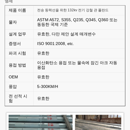
명세
제품 이름
전송 동력선을 위한 132kv 전기 강철 관 폴란드
ASTM A572, S355, Q235, Q345, Q360 또는
물자
동등한 국제 기준
설계 업무
유효한, 다만 제안 설계 매개변수
증명서
ISO 9001:2008, etc.
파괴 시험
유효한
이산화탄소 용접 또는 물속에 잠긴 아크 자동
용접 방법
용접
OEM
유효한
풍압
5-300KM/H
전 선적 시
유효한
험