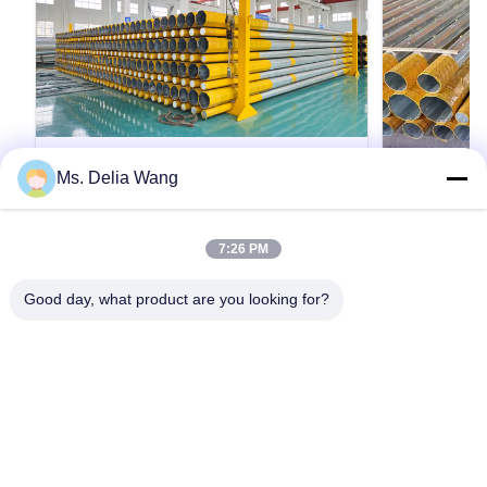
Ms. Delia Wang
VIDEO
Heavy Duty Utility Power Poles
Galvanized 
7:26 PM
Featuring Hot Rolled Coil Steel and
Electrical 
Safety Factor Eight for Electricity
Outdoor Lig
Heavy Duty Utility Power Poles Featuring Hot
Galvanized Stee
Good day, what product are you looking for?
Distribution
Options and
Rolled Coil Steel and Safety Factor Eight for
Power Distribu
Electricity Distribution Material Construction
Multiple Shape
Poles manufactured by high-quality metal plants,
33KV Tubular 
molded into multi-row cone-shaped vertical
Electrical Dist
인용문 을 얻으십시오
steel bars with hot galvanized anti-corrosion
Transmission S
treatment Light plate ...
Steel material