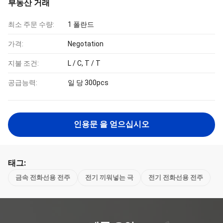
부동산 거래
최소 주문 수량:
1 폴란드
가격:
Negotation
지불 조건:
L / C, T / T
공급능력:
일 당 300pcs
인용문 을 얻으십시오
태그:
금속 전화선용 전주
전기 끼워넣는 극
전기 전화선용 전주