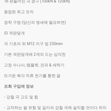
16 편들어진 극 갱구 (100kN & 120kN)
용접된 최고 모자
장착 구멍 (당신의 명세에 필요하면)
ID 격판덮개
극 기초의 위 M12 지구 점 250mm
기본 격판덮개에 2개의 드는 삼각천
고정 수나사, 템플렛, 견과 & 세탁기
뜨거운 복각 직류 전기를 통한 끝
조회 구입에 정보
- 강철 극 고도 및 힘
- 교차하는 팔 유형 및 길이의 강철 극에 설치할 것이다 위치