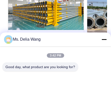
Ms. Delia Wang
VIDEO
Heavy Duty Utility Power Poles
14m-21m
3:42 PM
Featuring Hot Rolled Coil Steel and
(유틸리티 
Safety Factor Eight for Electricity
Heavy Duty Utility Power Poles Featuring Hot
유틸리티 라인용
Good day, what product are you looking for?
Distribution
Rolled Coil Steel and Safety Factor Eight for
로 전주 강철 
Electricity Distribution Material Construction
유명 제철소에
Poles manufactured by high-quality metal plants,
역하기 전에 
molded into multi-row cone-shaped vertical
행한 밀 시리얼
인용문 을 얻으십시오
steel bars with hot galvanized anti-corrosion
으면 자재를 거
treatment Light plate ...
가기 전에 모든
충족하는지 확
통과해야 합니다. 
60ft 65ft 70ft