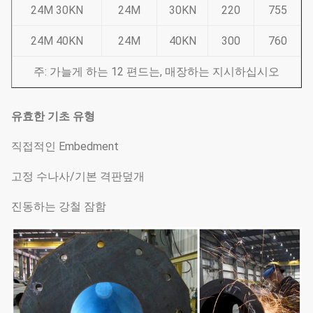
24M 30KN
24M
30KN
220
755
24M 40KN
24M
40KN
300
760
주: 가늘게 하는 12 편드는, 매장하는 지시하십시오
유효한 기초 유형
직접적인 Embedment
고정 수나사/기본 격판덮개
진동하는 강철 잠함