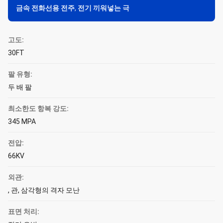
금속 전화선용 전주
,
전기 끼워넣는 극
고도:
30FT
팔 유형:
두 배 팔
최소한도 항복 강도:
345 MPA
전압:
66KV
외관:
, 관, 삼각형의 격자 모난
표면 처리: