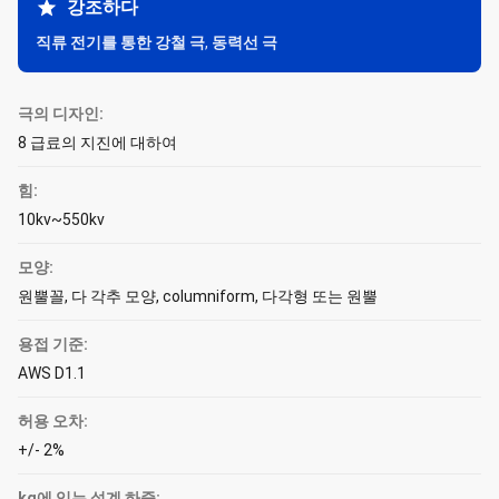
강조하다
직류 전기를 통한 강철 극
,
동력선 극
극의 디자인:
8 급료의 지진에 대하여
힘:
10kv~550kv
모양:
원뿔꼴, 다 각추 모양, columniform, 다각형 또는 원뿔
용접 기준:
AWS D1.1
허용 오차:
+/- 2%
kg에 있는 설계 하중: