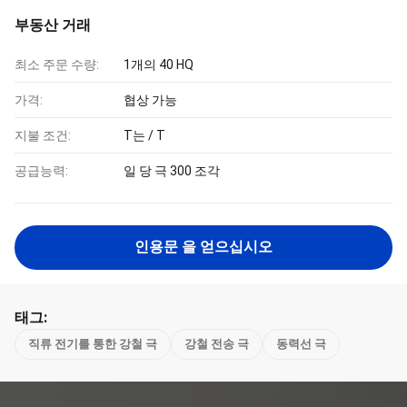
부동산 거래
최소 주문 수량:
1개의 40 HQ
가격:
협상 가능
지불 조건:
T는 / T
공급능력:
일 당 극 300 조각
인용문 을 얻으십시오
태그:
직류 전기를 통한 강철 극
강철 전송 극
동력선 극