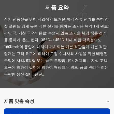
제품 요약
전기 전송선을 위한 직업적인 뜨거운 복각 직류 전기를 통한 강
철 폴란드 명세 유형 직류 전기를 통하는 뜨거운 복각 1개 완료: 
까만 극, 거친 극 2개 완료: 녹슬지 않는 뜨거운 복각 직류 전기
를 통하기. 온도 편차 -35 °C~+45 °C 최대 바람 각측정속도 
160Km/h의 풍압에 대하여 거치되는 기본 격판덮개 기본 격판
덮개는 고객 요구에 의하여 고정 수나사와 차원을 위한 배열된 
구멍에 사각, 8각형 또는 둥근 모양입니다. 거치되는 지상 고객 
요구에 의하여 길이에 의하여 매장되는 갱도. 품질 관리 우리는 
우량한 생산 설비, 단단...
제품 맞춤 속성