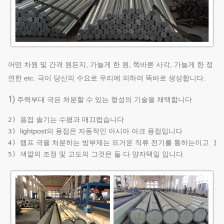
어떤 차원 및 간격 원든지, 가늘게 한 원, 똑바른 사각, 가늘게 한 정
연한 etc. 극이 당신의 수요로 우리에 의하여 똑바로 생성합니다.
1)
주력부대 극은 처분할 수 있는 형성의 기술을 채택합니다
용접 솔기는 수평과 매끄럽습니다
2) 
lightpost의 용접은 자동적인 아시아 아크 용접입니다
3) 
램프 극을 처분하는 방부제는 뜨거운 직류 전기를 통하는이고
 표
4) 
색깔의 조정 및 고도의 그것은 둘 다 양자택일 입니다.
5) 