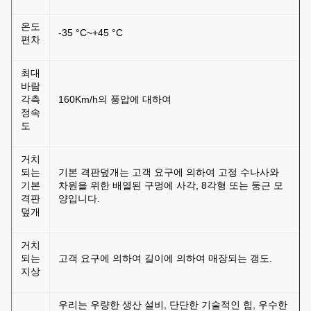
온도
-35 °C~+45 °C
편차
최대
바람
각측
160Km/h의 풍압에 대하여
정속
도
거치
되는
기본 격판덮개는 고객 요구에 의하여 고정 수나사와
기본
차원을 위한 배열된 구멍에 사각, 8각형 또는 둥근 모
격판
양입니다.
덮개
거치
되는
고객 요구에 의하여 길이에 의하여 매장되는 갱도.
지상
우리는 우량한 생산 설비, 단단한 기술적인 힘, 우수한