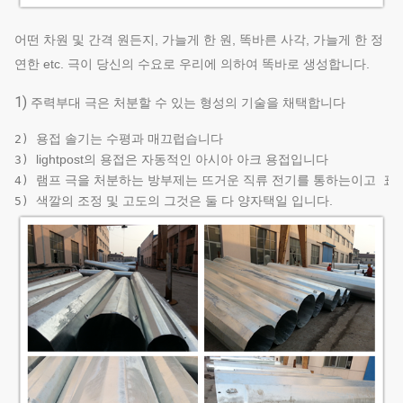
어떤 차원 및 간격 원든지, 가늘게 한 원, 똑바른 사각, 가늘게 한 정
연한 etc. 극이 당신의 수요로 우리에 의하여 똑바로 생성합니다.
1)
주력부대 극은 처분할 수 있는 형성의 기술을 채택합니다
용접 솔기는 수평과 매끄럽습니다
2) 
lightpost의 용접은 자동적인 아시아 아크 용접입니다
3) 
램프 극을 처분하는 방부제는 뜨거운 직류 전기를 통하는이고
 표
4) 
색깔의 조정 및 고도의 그것은 둘 다 양자택일 입니다.
5) 