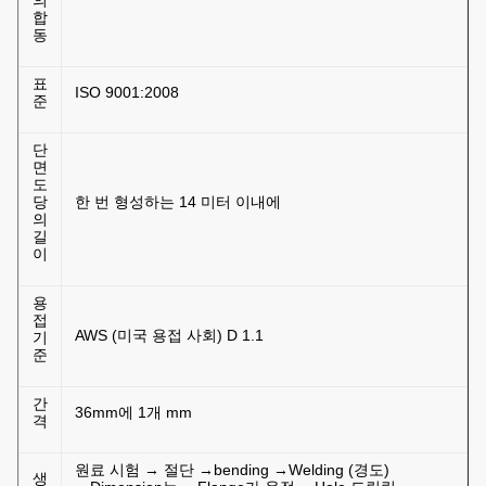
의
합
동
표
ISO 9001:2008
준
단
면
도
당
한 번 형성하는 14 미터 이내에
의
길
이
용
접
AWS (미국 용접 사회) D 1.1
기
준
간
36mm에 1개 mm
격
원료 시험 → 절단 →bending →Welding (경도)
생