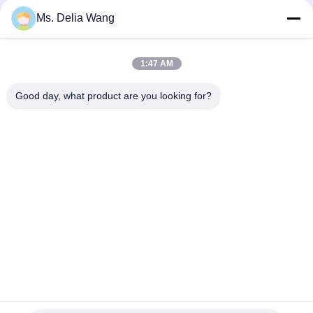
Ms. Delia Wang
VIDEO
8m 10.5m Modern Street Light Poles
핫 디프 젤
1:47 AM
Offering Sleek Designs and Durable
디자인을 가
Performance Suitable for Urban
기둥
Product Description: The galvanized steel pole
6~18m 뜨거
Good day, what product are you looking for?
Streets Parks and Commercial Areas
is a versatile, strong, and corrosion-resistant
금속 스톨 강철
product suitable for multiple industrial and
Q345 열로 롤
municipal applications. Its zinc coating of ≥ 86
의 요구 사항에
microns, range of pole shapes (round,
형, 제곱형, 
인용문 을 얻으십시오
octagonal, polygonal), ultimate tensile strengths
필요한 모양과 
from 235 to 500 MPa, ...
접 괄호: 단일
에 따라 모양과
트 및 크기에 
는 둥근 모양입
에 따라 지하에 
홈
제품 소개
회사 소개
공장 투어
품질 관리
연락처
견적 요청
Tel: 86-510-87846084
E-mail: delia@yin-he.com