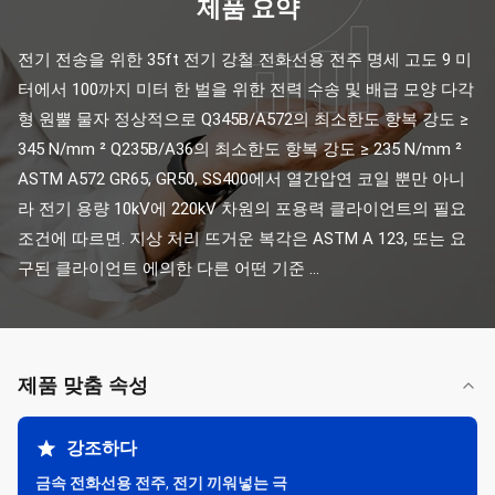
제품 요약
전기 전송을 위한 35ft 전기 강철 전화선용 전주 명세 고도 9 미
터에서 100까지 미터 한 벌을 위한 전력 수송 및 배급 모양 다각
형 원뿔 물자 정상적으로 Q345B/A572의 최소한도 항복 강도 ≥ 
345 N/mm ² Q235B/A36의 최소한도 항복 강도 ≥ 235 N/mm ² 
ASTM A572 GR65, GR50, SS400에서 열간압연 코일 뿐만 아니
라 전기 용량 10kV에 220kV 차원의 포용력 클라이언트의 필요
조건에 따르면. 지상 처리 뜨거운 복각은 ASTM A 123, 또는 요
구된 클라이언트 에의한 다른 어떤 기준 ...
제품 맞춤 속성
강조하다
금속 전화선용 전주
,
전기 끼워넣는 극