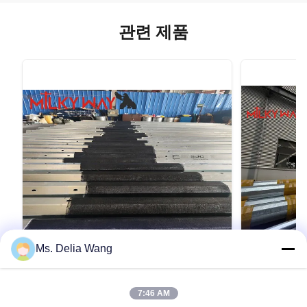
관련 제품
Ms. Delia Wang
VIDEO
75FT 2000kg Electrical Power Pole for
Conoid Mul
7:46 AM
Communication Towers with
Polygonal o