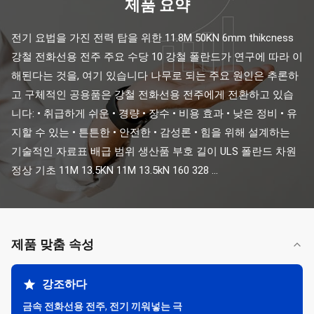
제품 요약
전기 요법을 가진 전력 탑을 위한 11.8M 50KN 6mm thikcness 
강철 전화선용 전주 주요 수당 10 강철 폴란드가 연구에 따라 이
해된다는 것을, 여기 있습니다 나무로 되는 주요 원인은 추론하
고 구체적인 공용품은 강철 전화선용 전주에게 전환하고 있습
니다: • 취급하게 쉬운 • 경량 • 장수 • 비용 효과 • 낮은 정비 • 유
지할 수 있는 • 튼튼한 • 안전한 • 감성론 • 힘을 위해 설계하는 
기술적인 자료표 배급 범위 생산품 부호 길이 ULS 폴란드 차원 
정상 기초 11M 13.5KN 11M 13.5kN 160 328 ...
제품 맞춤 속성
강조하다
금속 전화선용 전주
,
전기 끼워넣는 극