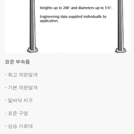
표준 부속품
- 최고 격판덮개
- 기본 격판덮개
- 밑바닥 지구
- 표준 구멍
- 상승 가로대