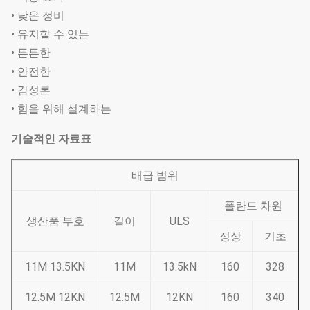
• 낮은 정비
• 유지할 수 있는
• 튼튼한
• 안전한
• 감성론
• 힘을 위해 설계하는
기술적인 자료표
배급 범위
폴란드 차원
생산품 부호
길이
ULS
정상
기초
11M 13.5KN
11M
13.5kN
160
328
12.5M 12KN
12.5M
12KN
160
340