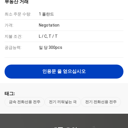
부동산 거래
최소 주문 수량:
1 폴란드
가격:
Negotation
지불 조건:
L / C, T / T
공급능력:
일 당 300pcs
인용문 을 얻으십시오
태그:
금속 전화선용 전주
전기 끼워넣는 극
전기 전화선용 전주