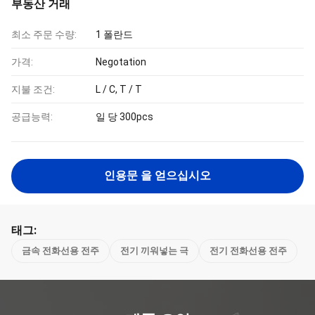
부동산 거래
최소 주문 수량:
1 폴란드
가격:
Negotation
지불 조건:
L / C, T / T
공급능력:
일 당 300pcs
인용문 을 얻으십시오
태그:
금속 전화선용 전주
전기 끼워넣는 극
전기 전화선용 전주