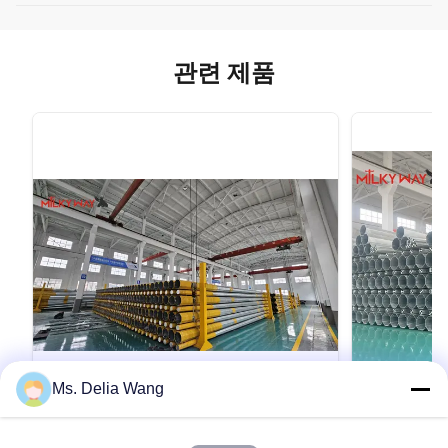
관련 제품
Ms. Delia Wang
VIDEO
60FT 1200kg 2000kg 18m Electrical
10m 400dan