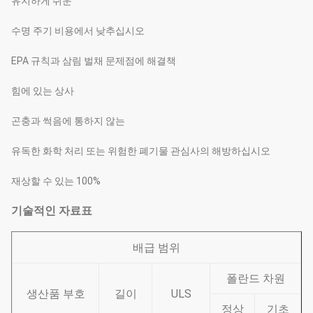
유지하게 쉬운
수명 주기 비용에서 낮추십시오
EPA 규칙과 삼림 벌채 문제점에 해결책
힘에 있는 상사
곤충과 썩음에 통하지 않는
유독한 화학 처리 또는 위험한 폐기물 관심사의 해방하십시오
재상할 수 있는 100%
기술적인 자료표
배급 범위
폴란드 차원
생산품 부호
길이
ULS
정상
기초