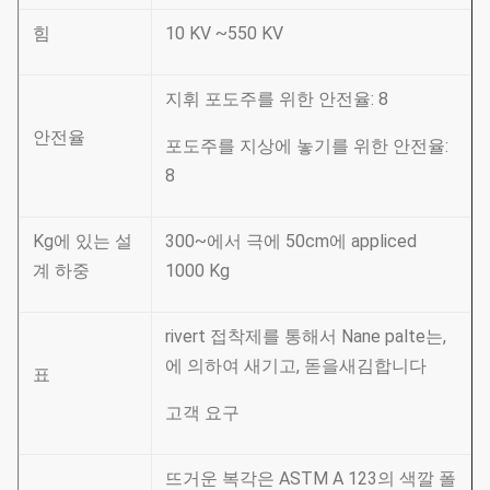
힘
10 KV ~550 KV
지휘 포도주를 위한 안전율: 8
안전율
포도주를 지상에 놓기를 위한 안전율:
8
Kg에 있는 설
300~에서 극에 50cm에 appliced
계 하중
1000 Kg
rivert 접착제를 통해서 Nane palte는,
에 의하여 새기고, 돋을새김합니다
표
고객 요구
뜨거운 복각은 ASTM A 123의 색깔 폴