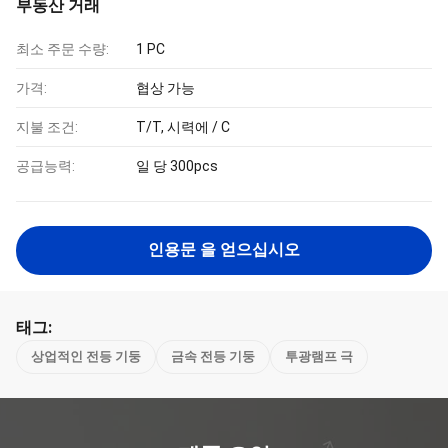
부동산 거래
최소 주문 수량:
1 PC
가격:
협상 가능
지불 조건:
T/T, 시력에 / C
공급능력:
일 당 300pcs
인용문 을 얻으십시오
태그:
상업적인 전등 기둥
금속 전등 기둥
투광램프 극