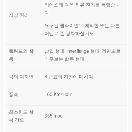
리에스테 다음 직류 전기를 통했습니
다
지상 처리
요구된 클라이언트 에의한 또는 다른
어떤 기준 강화하십시오.
폴란드의 합
삽입 형태, innerflange 형태, 정면으로
동
마주보는 합동 형태.
극의 디자인
8 급료의 지진에 대하여
풍속
160 Km/Hour
최소한도 항
355 mpa
복 강도