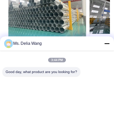
Ms. Delia Wang
VIDEO
10m 400dan 9m 200dan safety factor
Octagonal 
3:44 PM
1.5 Mauritania Power Distribution
Suitable fo
steel pole
Distributio
Product Description: The galvanized steel pole
Octagonal Galv
Good day, what product are you looking for?
Application
is a versatile, strong, and corrosion-resistant
Electrical Pow
Durability
product suitable for multiple industrial and
Lighting Appli
municipal applications. Its zinc coating of ≥ 86
Durability Mat
microns, range of pole shapes (round,
manufactured b
인용문 을 얻으십시오
octagonal, polygonal), ultimate tensile strengths
molded into mu
from 235 to 500 MPa, ...
steel bars with