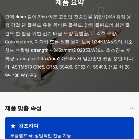
제품 요약
간격 4mm 길이 25m 여분 고전압 전송선을 위한 Q345 검정 용
접 강철 관 폴란드 유형 똑바른 폴란드, 장력 폴란드의 회전 폴
란드 한 벌을 위한 전기 배급 모양 원뿔꼴, 다 각추 모양, 
Columniform, 다각형 또는 원뿔 물자 보통 Q345B/A572의 최소
한도 수확량 strength>=345n/mm2 Q235B/A36의 최소한도 수
확량 strength>=235n/mm2 Q460에서 열간압연 코일 뿐만 아니
라, ASTM573 GR65, GR50, SS400, ST52-에 SS490, 램프 힘 20 
W- 400 W (HPS...
제품 맞춤 속성
강조하다
투광램프 극
,
상업적인 전등 기둥