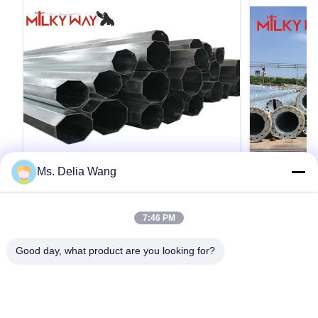
Ms. Delia Wang
VIDEO
11.9M 8kn 3개 부분 다기능 사다리 상단
빠른 조립 및
7:46 PM
과 함께 가연 전기 기둥
을 위해 90ft
11.9M 8kn Galvanized Electric Steel Utility Tube
빠른 조립 및 
Good day, what product are you looking for?
Pole With Three sections Galvanized
90ft galva
Multifunction Ladder Top Specification
타워 발자국 및
galvanized steel tapered power pole Pole Type
미적 인 것다양
Brief Description Top Across Flat Dia. (mm)
양: 표준 탑 특
인용문 을 얻으십시오
Bottom Across Flat Dia. (mm) Shaft Thickness
기통신 - 하나