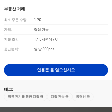
부동산 거래
최소 주문 수량:
1 PC
가격:
협상 가능
지불 조건:
T/T, 시력에 / C
공급능력:
일 당 300pcs
인용문 을 얻으십시오
태그:
직류 전기를 통한 강철 극
강철 전송 극
동력선 극