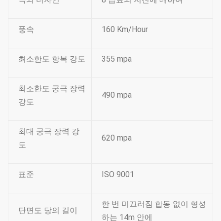
풍속
160 Km/Hour
최소한도 항복 강도
355 mpa
최소한도 궁극 장력
490 mpa
강도
최대 궁극 장력 강
620 mpa
도
표준
ISO 9001
한 번 미끄러짐 합동 없이 형성
단면도 당의 길이
하는 14m 안에