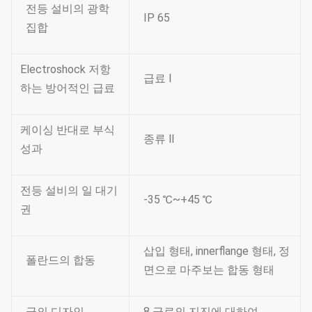
전등 설비의 광학
IP 65
집합
Electroshock 저항
급료 Ⅰ
하는 방어적인 급료
케이싱 반대로 부식
종류 Ⅱ
성과
전등 설비의 일 대기
-35 ℃~+45 ℃
권
삽입 형태, innerflange 형태, 정
폴란드의 합동
면으로 마주보는 합동 형태
극의 디자인
8 급료의 지진에 대하여