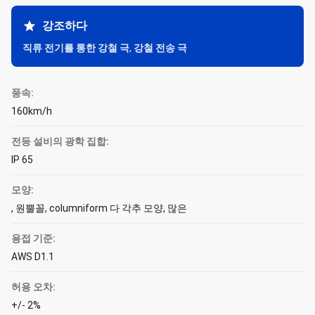
강조하다
직류 전기를 통한 강철 극
,
강철 전송 극
풍속:
160km/h
전등 설비의 광학 집합:
IP 65
모양:
, 원뿔꼴, columniform 다 각추 모양, 많은
용접 기준:
AWS D1.1
허용 오차:
+/- 2%