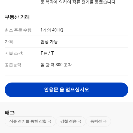
운 복각에 의하여 직류 전기를 통했습니다
부동산 거래
최소 주문 수량:
1개의 40 HQ
가격:
협상 가능
지불 조건:
T는 / T
공급능력:
일 당 극 300 조각
인용문 을 얻으십시오
태그:
직류 전기를 통한 강철 극
강철 전송 극
동력선 극