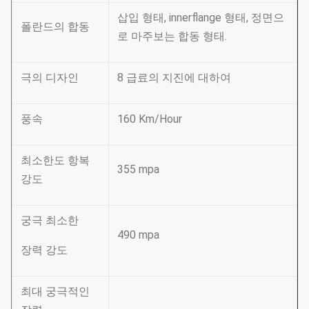
삽입 형태, innerflange 형태, 정면으
폴란드의 합동
로 마주보는 합동 형태.
극의 디자인
8 급료의 지진에 대하여
풍속
160 Km/Hour
최소한도 항복
355 mpa
강도
궁극 최소한
490 mpa
장력 강도
최대 궁극적인