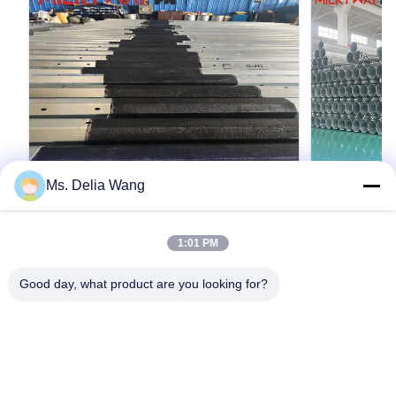
Ms. Delia Wang
VIDEO
75FT 2000kg Electrical Power Pole for
10m 400dan
1:01 PM
Communication Towers with
1.5 Mauritania Power Dist
Enhanced Weather Protection
steel pole
Product Description: The galvanized steel pole
Product Descri
Good day, what product are you looking for?
is a versatile, strong, and corrosion-resistant
is a versatile,
product suitable for multiple industrial and
product suitabl
municipal applications. Its zinc coating of ≥ 86
municipal appli
microns, range of pole shapes (round,
microns, range
인용문 을 얻으십시오
octagonal, polygonal), ultimate tensile strengths
octagonal, pol
from 235 to 500 MPa, ...
from 235 to 500