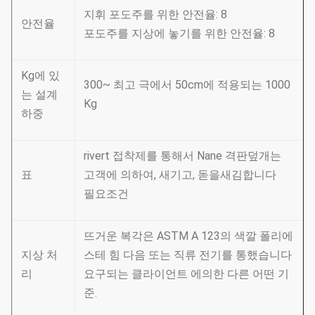
지휘 포도주를 위한 안전율: 8
안전율
포도주를 지상에 놓기를 위한 안전율: 8
Kg에 있
300~ 최고 극에서 50cm에 적용되는 1000
는 설계
Kg
하중
rivert 접착제를 통해서 Nane 격판덮개는
표
고객에 의하여, 새기고, 돋을새김합니다
필요조건
뜨거운 복각은 ASTM A 123의 색깔 폴리에
지상 처
스테 힘 다음 또는 직류 전기를 통했습니다
리
요구되는 클라이언트 에의한 다른 어떤 기
준.