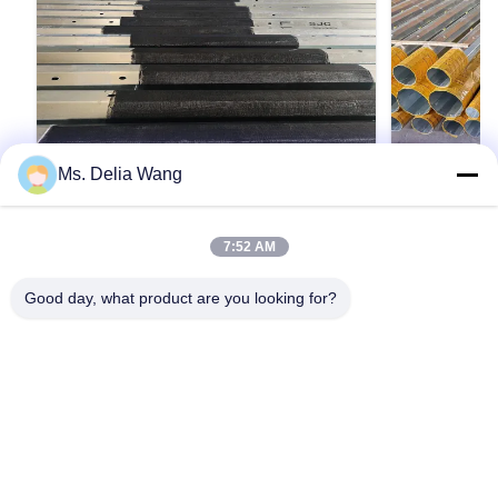
Ms. Delia Wang
VIDEO
75FT 2000kg Electrical Power Pole for
Galvanized 
7:52 AM
Communication Towers with
Electrical 
Enhanced Weather Protection
Outdoor Lig
Product Description: The galvanized steel pole
Galvanized Stee
Good day, what product are you looking for?
Options and
is a versatile, strong, and corrosion-resistant
Power Distribu
product suitable for multiple industrial and
Multiple Shape
municipal applications. Its zinc coating of ≥ 86
33KV Tubular 
microns, range of pole shapes (round,
Electrical Dist
인용문 을 얻으십시오
octagonal, polygonal), ultimate tensile strengths
Transmission S
from 235 to 500 MPa, ...
Steel material