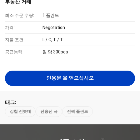
부동산 거래
최소 주문 수량:
1 폴란드
가격:
Negotation
지불 조건:
L / C, T / T
공급능력:
일 당 300pcs
인용문 을 얻으십시오
태그:
강철 전봇대
전송선 극
전력 폴란드