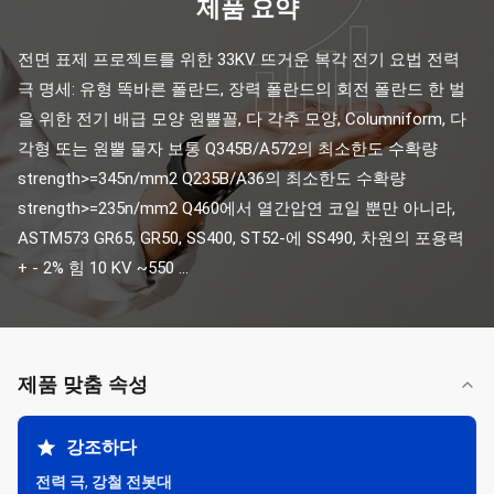
제품 요약
전면 표제 프로젝트를 위한 33KV 뜨거운 복각 전기 요법 전력 
극 명세: 유형 똑바른 폴란드, 장력 폴란드의 회전 폴란드 한 벌
을 위한 전기 배급 모양 원뿔꼴, 다 각추 모양, Columniform, 다
각형 또는 원뿔 물자 보통 Q345B/A572의 최소한도 수확량 
strength>=345n/mm2 Q235B/A36의 최소한도 수확량 
strength>=235n/mm2 Q460에서 열간압연 코일 뿐만 아니라, 
ASTM573 GR65, GR50, SS400, ST52-에 SS490, 차원의 포용력 
+ - 2% 힘 10 KV ~550 ...
제품 맞춤 속성
강조하다
전력 극
,
강철 전봇대