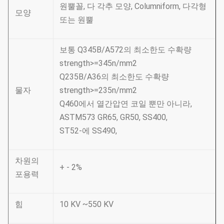
원뿔꼴, 다 각추 모양, Columniform, 다각형
모양
또는 원뿔
보통 Q345B/A572의 최소한도 수확량
strength>=345n/mm2
Q235B/A36의 최소한도 수확량
물자
strength>=235n/mm2
Q460에서 열간압연 코일 뿐만 아니라,
ASTM573 GR65, GR50, SS400,
ST52-에 SS490,
차원의
+ - 2%
포용력
힘
10 KV ~550 KV