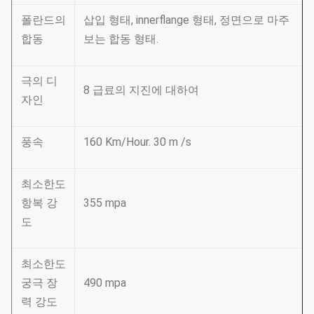
폴란드의
삽입 형태, innerflange 형태, 정면으로 마주
합동
보는 합동 형태.
극의 디
8 급료의 지진에 대하여
자인
풍속
160 Km/Hour. 30 m /s
최소한도
항복 강
355 mpa
도
최소한도
궁극 장
490 mpa
력 강도