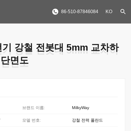
86-510-87846084
KO
N 전기 강철 전봇대 5mm 교차하
N 전기 강철 전봇대 5mm 교차하
 단면도
 단면도
브랜드 이름:
MilkyWay
/
모델 번호:
강철 전력 폴란드