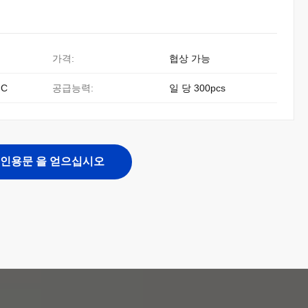
가격:
협상 가능
 C
공급능력:
일 당 300pcs
인용문 을 얻으십시오