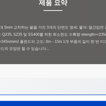
제품 요약
대 5mm 교차하는 팔을 가진 3개의 단면도 명세: 물자: 열간압연 강철, Q2
 Q235, S235 및 SS400를 위한 최소한도 수확량 strength>=235
>=345n/mm2 폴란드의 고도: 3m – 15m 1개 부품의 길이 한 번