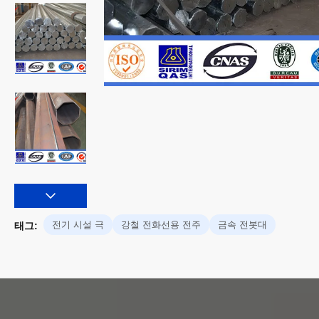
전기 시설 극
강철 전화선용 전주
금속 전봇대
태그: