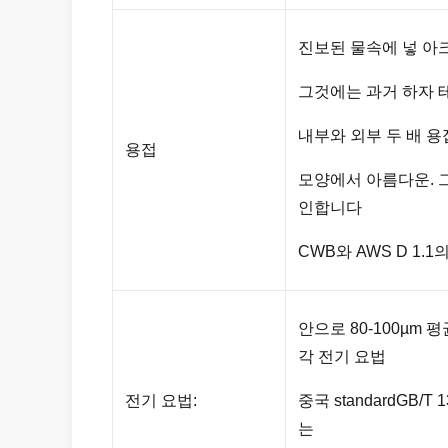
진보된 물속에 넣 아크
그것에는 과거 하자 
내부와 외부 두 배 
용접
모양에서 아름다운. 
인합니다
CWB와 AWS D 1.1
안으로 80-100µm
각 전기 요법
전기 요법:
중국 standardGB/T
는