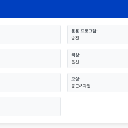
응용 프로그램:
송전
색상:
옵션
모양:
둥근/8각형