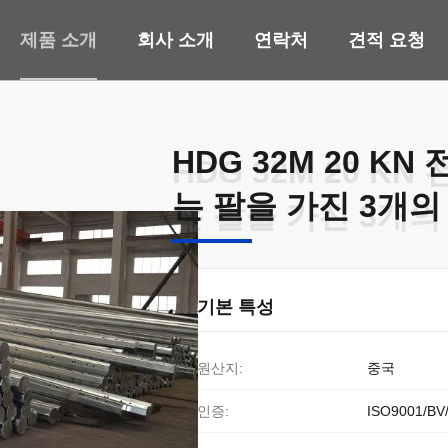
제품 소개
회사 소개
연락처
견적 요청
HDG 32M 20 K
HDG 32M 20 K
는 팔을 가진 3개의
는 팔을 가진 3개의
기본 특성
원산지:
중국
인증:
ISO9001/BV