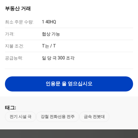
부동산 거래
최소 주문 수량:
1 40HQ
가격:
협상 가능
지불 조건:
T는 / T
공급능력:
일 당 극 300 조각
인용문 을 얻으십시오
태그:
전기 시설 극
강철 전화선용 전주
금속 전봇대