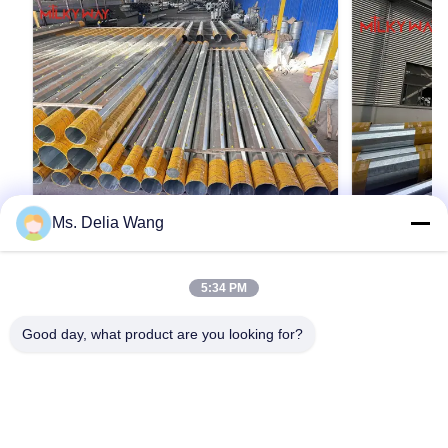
Ms. Delia Wang
VIDEO
75FT 1680kg Electrical Power Pole for
Conoid Mul
5:34 PM
Transmission and Distribution
Polygonal o
Applications Suitable for Various
Poles with 
Product Description: The galvanized steel pole
Conoid Multi 
Good day, what product are you looking for?
Outdoor Environments
1000 Kilog
is a versatile, strong, and corrosion-resistant
or Conical Uti
product suitable for multiple industrial and
from 300 to 10
municipal applications. Its zinc coating of ≥ 86
Construction P
microns, range of pole shapes (round,
metal plants, 
인용문 을 얻으십시오
octagonal, polygonal), ultimate tensile strengths
shaped vertica
from 235 to 500 MPa, ...
anti-corrosion 