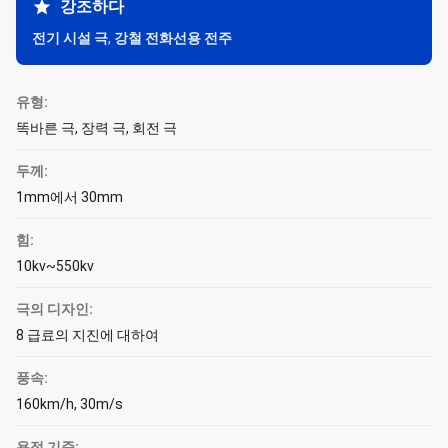
강조하다
전기 시설 극
,
강철 전화선용 전주
유형:
똑바른 극, 장력 극, 회전 극
두께:
1mm에서 30mm
힘:
10kv~550kv
극의 디자인:
8 급료의 지진에 대하여
풍속:
160km/h, 30m/s
용접 기준: