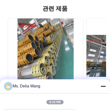
관련 제품
Ms. Delia Wang
VIDEO
Durable Utility Power Poles Made from
Octagonal 
6:16 PM
Q345B and Q235B Steel with Safety
Suitable fo
Factor Eight for Conducting and
Distributio