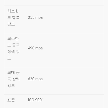
최소한
도 항복
355 mpa
강도
최소한
도 궁극
490 mpa
장력 강
도
최대 궁
극 장력
620 mpa
강도
표준
ISO 9001