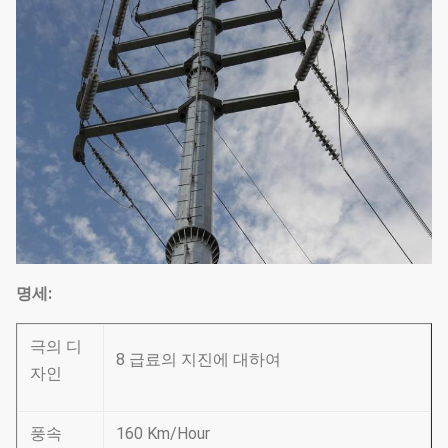
명세:
극의 디
8 급료의 지진에 대하여
자인
풍속
160 Km/Hour