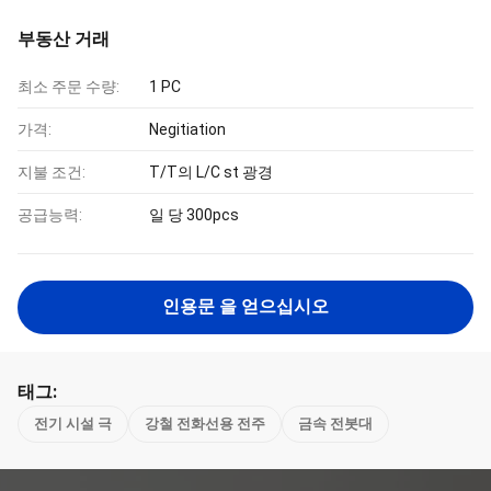
부동산 거래
최소 주문 수량:
1 PC
가격:
Negitiation
지불 조건:
T/T의 L/C st 광경
공급능력:
일 당 300pcs
인용문 을 얻으십시오
태그:
전기 시설 극
강철 전화선용 전주
금속 전봇대