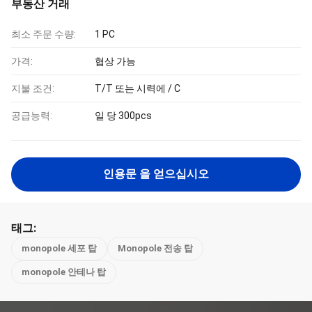
부동산 거래
최소 주문 수량:
1 PC
가격:
협상 가능
지불 조건:
T/T 또는 시력에 / C
공급능력:
일 당 300pcs
인용문 을 얻으십시오
태그:
monopole 세포 탑
Monopole 전송 탑
monopole 안테나 탑