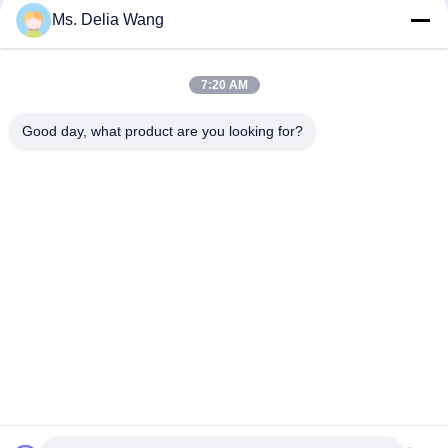
Ms. Delia Wang
VIDEO
15M 맞춤형 진열 철강 전력 전구 및 맞춤
Gr65 Materi
7:20 AM
형 두께의 전력 전송 전구
460 MPa Yi
Tensile Str
15M 맞춤형 진열 철강 전력 전구 및 맞춤형 두께
35FT 70FT 90F
Good day, what product are you looking for?
Transmissi
의 전력 전송 전구 철강우리의 모든 재료는 품질을
Pole for High
보장하기 위해 유명한 밀 공장에서 구입됩니다밀
Product Speci
공장으로부터 발행된 밀 공장 인증서에는 스탬프
(13.75m) 50ft 
와 서명이 있어야 합니다. 그렇지 않으면 우리는
(18.30m) 65ft 
인용문 을 얻으십시오
재료를 거부할 이유가 있습니다.생산에 들어가기
Top diameter 
전에 모든 재료는 요구 된 강도와 구성 요소를 충
Butt diameter 
족하는지 확인하기 위해 화학적 및 물리적 분석을
통과해야합니다. 사양: 종류 길이 45피트 50피트
55피트 60피트 65피트 70피트 130.75m 15.25m
160.80m 18.30m 19.85m ...
홈
제품 소개
회사 소개
공장 투어
품질 관리
연락처
견적 요청
Tel: 86-510-87846084
E-mail: delia@yin-he.com