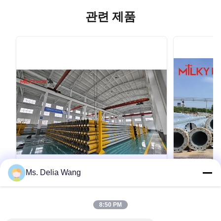
관련 제품
Ms. Delia Wang
VIDEO
60FT 1200kg 2000kg 18m Electrical
빠른 조립 및
8:50 PM
Power Pole Steel for Transmission
을 위해 90ft