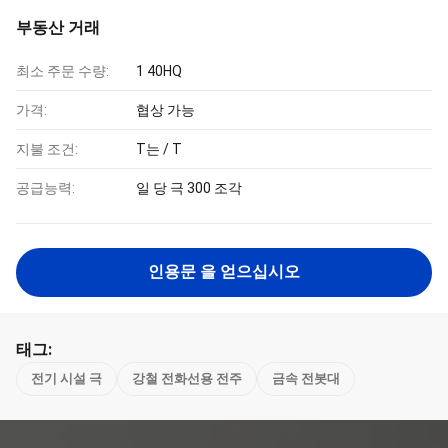
부동산 거래
최소 주문 수량:
1 40HQ
가격:
협상 가능
지불 조건:
T는 / T
공급능력:
일 당 극 300 조각
인용문 을 얻으십시오
태그:
전기 시설 극
강철 전화선용 전주
금속 전봇대