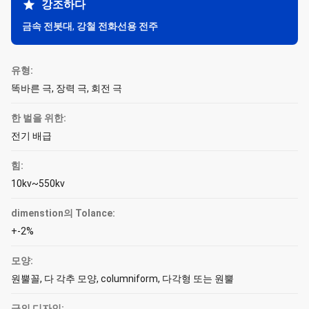
강조하다
금속 전봇대
,
강철 전화선용 전주
유형:
똑바른 극, 장력 극, 회전 극
한 벌을 위한:
전기 배급
힘:
10kv~550kv
dimenstion의 Tolance:
+-2%
모양:
원뿔꼴, 다 각추 모양, columniform, 다각형 또는 원뿔
극의 디자인: