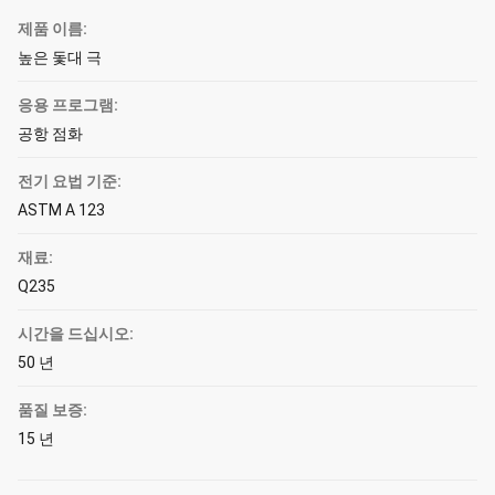
제품 이름:
높은 돛대 극
응용 프로그램:
공항 점화
전기 요법 기준:
ASTM A 123
재료:
Q235
시간을 드십시오:
50 년
품질 보증:
15 년