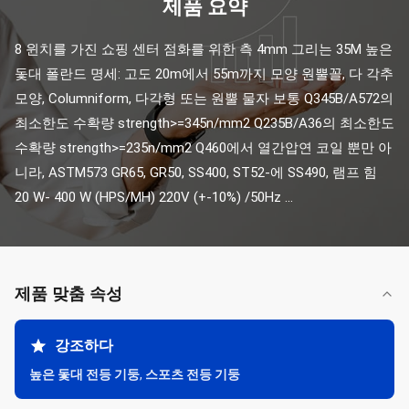
제품 요약
8 윈치를 가진 쇼핑 센터 점화를 위한 측 4mm 그리는 35M 높은 
돛대 폴란드 명세: 고도 20m에서 55m까지 모양 원뿔꼴, 다 각추 
모양, Columniform, 다각형 또는 원뿔 물자 보통 Q345B/A572의 
최소한도 수확량 strength>=345n/mm2 Q235B/A36의 최소한도 
수확량 strength>=235n/mm2 Q460에서 열간압연 코일 뿐만 아
니라, ASTM573 GR65, GR50, SS400, ST52-에 SS490, 램프 힘 
20 W- 400 W (HPS/MH) 220V (+-10%) /50Hz ...
제품 맞춤 속성
강조하다
높은 돛대 전등 기둥
,
스포츠 전등 기둥