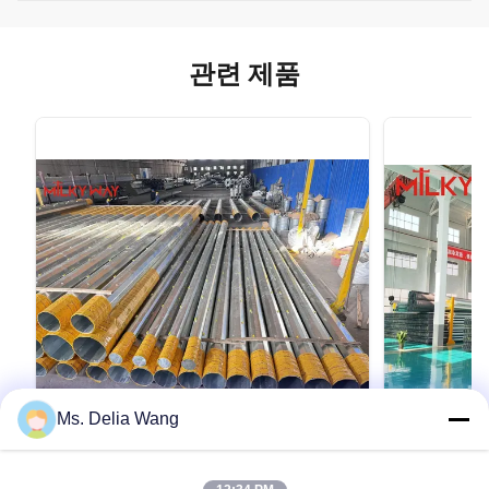
관련 제품
Ms. Delia Wang
VIDEO
Galvanized Steel Pole Suitable for
80ft 3sect