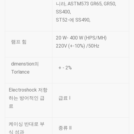
니라, ASTM573 GR65, GR50,
SS400,
ST52-에 SS490,
20 W- 400 W (HPS/MH)
램프 힘
220V (+-10%) /50Hz
dimenstion의
+ - 2%
Torlance
Electroshock 저항
하는 방어적인 급
급료 Ⅰ
료
케이싱 반대로 부
종류 Ⅱ
식 성과