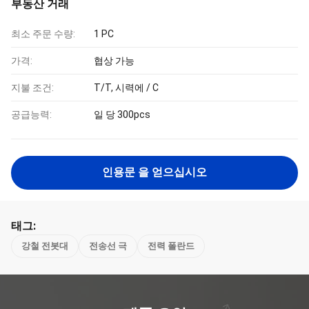
부동산 거래
최소 주문 수량:
1 PC
가격:
협상 가능
지불 조건:
T/T, 시력에 / C
공급능력:
일 당 300pcs
인용문 을 얻으십시오
태그:
강철 전봇대
전송선 극
전력 폴란드