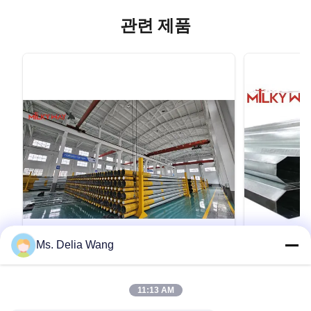
관련 제품
Ms. Delia Wang
VIDEO
60FT 1200kg 2000kg 18m Electrical
11.9M 8k
11:13 AM
Power Pole Steel for Transmission
과 함께 가연