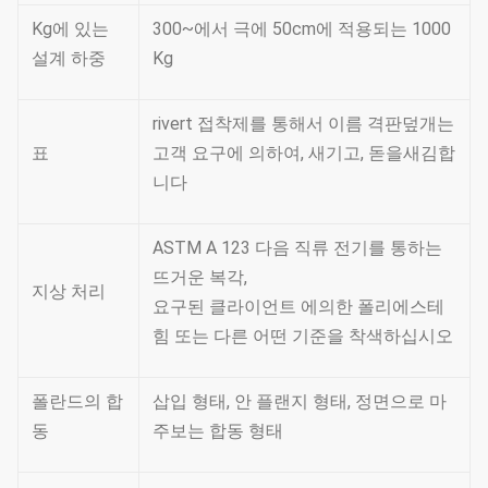
Kg에 있는
300~에서 극에 50cm에 적용되는 1000
설계 하중
Kg
rivert 접착제를 통해서 이름 격판덮개는
표
고객 요구에 의하여, 새기고, 돋을새김합
니다
ASTM A 123 다음 직류 전기를 통하는
뜨거운 복각,
지상 처리
요구된 클라이언트 에의한 폴리에스테
힘 또는 다른 어떤 기준을 착색하십시오
폴란드의 합
삽입 형태, 안 플랜지 형태, 정면으로 마
동
주보는 합동 형태