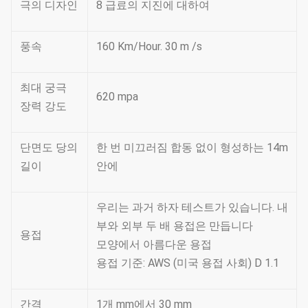
극의 디자인
8 급료의 지진에 대하여
풍속
160 Km/Hour. 30 m /s
최대 궁극
620 mpa
장력 강도
단면도 당의
한 번 미끄러짐 합동 없이 형성하는 14m
길이
안에
우리는 과거 하자 테스트가 있습니다. 내
부와 외부 두 배 용접은 만듭니다
용접
모양에서 아름다운 용접
용접 기준: AWS (미국 용접 사회) D 1.1
간격
1개 mm에서 30 mm