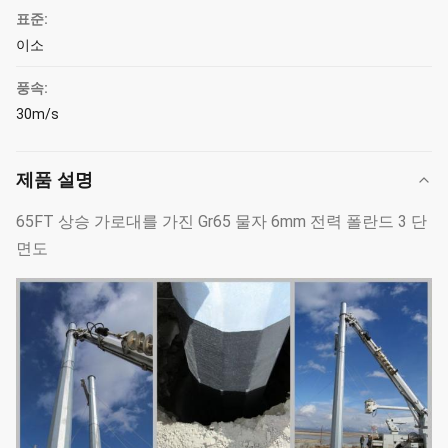
표준:
이소
풍속:
30m/s
제품 설명
65FT 상승 가로대를 가진 Gr65 물자 6mm 전력 폴란드 3 단
면도