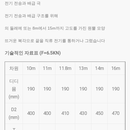
전기 전송과 배급 극
전기 전송과 배급 구조를 위해
의 둘레에 또는 8m에서 15m까지 고도를 가진 원뿔 모양
뜨거운 복각으로 끝을 직류 전기를 통하거나 그렸습니다
기술적인 자료표 (F=6.5KN)
차원
10m
11m
11.8m
13m
14m
16m
디디
뮴
190
190
190
190
190
190
(mm)
D2
400
400
410
430
450
470
(mm)