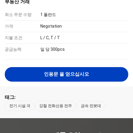
부동산 거래
최소 주문 수량:
1 폴란드
가격:
Negotation
지불 조건:
L / C, T / T
공급능력:
일 당 300pcs
인용문 을 얻으십시오
태그:
전기 시설 극
강철 전화선용 전주
금속 전봇대