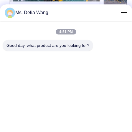
Ms. Delia Wang
VIDEO
60FT 1200kg 2000kg 18m Electrical
75FT 1680kg 
4:51 PM
Power Pole Steel for Transmission
Transmissio
Application
Product Description: The galvanized steel pole
Product Descri
Good day, what product are you looking for?
Outdoor En
is a versatile, strong, and corrosion-resistant
is a versatile,
product suitable for multiple industrial and
product suitabl
municipal applications. Its zinc coating of ≥ 86
municipal appli
microns, range of pole shapes (round,
microns, range
인용문 을 얻으십시오
octagonal, polygonal), ultimate tensile strengths
octagonal, pol
from 235 to 500 MPa, ...
from 235 to 500
홈
제품 소개
회사 소개
공장 투어
품질 관리
연락처
견적 요청
Tel: 86-510-87846084
E-mail: delia@yin-he.com