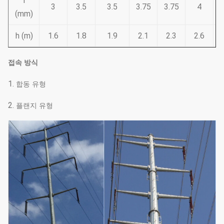
T
3
3.5
3.5
3.75
3.75
4
(mm)
h (m)
1.6
1.8
1.9
2.1
2.3
2.6
접속 방식
1.
합동 유형
2.
플랜지 유형