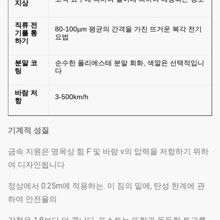
지상
직류 전
80-100µm 평균의 간격을 가진 뜨거운 복각 전기
기를 통
요법
하기
분말 코
순수한 폴리에스테 분말 회화, 색깔은 선택적입니
팅
다
바람 저
3-500km/h
항
기계적 성질
금속 지원은 명목상 힘 F 및 바람 v의 압력을 저항하기 위하
여 디자인됩니다
정상에서 0.25m에 적용하는. 이 짐의 밑에, 탄성 한계에 관
하여 안전율의