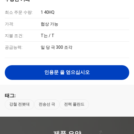
최소 주문 수량:
1 40HQ
가격:
협상 가능
지불 조건:
T는 / T
공급능력:
일 당 극 300 조각
인용문 을 얻으십시오
태그:
강철 전봇대
전송선 극
전력 폴란드
제품 요약