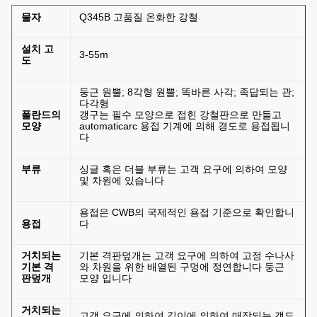
물자
Q345B 고품질 온화한 강철
설치 고
3-55m
도
둥근 원뿔; 8각형 원뿔; 똑바른 사각; 족답되는 관;
다각형
폴란드의
갱구는 필수 모양으로 접힌 강철판으로 만들고
모양
automaticarc 용접 기계에 의해 경도로 용접됩니
다
부류
싱글 혹은 더블 부류는 고객 요구에 의하여 모양
및 차원에 있습니다
용접은 CWB의 국제적인 용접 기준으로 확인합니
용접
다
거치되는
기본 격판덮개는 고객 요구에 의하여 고정 수나사
기본 격
와 차원을 위한 배열된 구멍에 정연합니다 둥근
판덮개
모양 입니다
거치되는
고객 요구에 의하여 길이에 의하여 매장되는 갱도