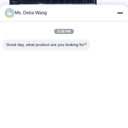
Ms. Delia Wang
VIDEO
15M 맞춤형 진열 철강 전력 전구 및 맞춤
1250 Dan 
5:38 PM
형 두께의 전력 전송 전구
4mm 두께 
준
15M 맞춤형 진열 철강 전력 전구 및 맞춤형 두께
1250 Dan 1
Good day, what product are you looking for?
의 전력 전송 전구 철강우리의 모든 재료는 품질을
burial AS
보장하기 위해 유명한 밀 공장에서 구입됩니다밀
으로 다양한 열
공장으로부터 발행된 밀 공장 인증서에는 스탬프
은 구부러지기 
와 서명이 있어야 합니다. 그렇지 않으면 우리는
용에 대한 요구 
인용문 을 얻으십시오
재료를 거부할 이유가 있습니다.생산에 들어가기
임베드 스타일이
전에 모든 재료는 요구 된 강도와 구성 요소를 충
대기에 사용할 
족하는지 확인하기 위해 화학적 및 물리적 분석을
구성으로 수정 
통과해야합니다. 사양: 종류 길이 45피트 50피트
사용할 수 있는
55피트 60피트 65피트 70피트 130.75m 15.25m
잉 폴들이 분
160.80m 18.30m 19.85m ...
이 있는 철봉을 팔
홈
제품 소개
회사 소개
공장 투어
품질 관리
연락처
견적 요청
Tel: 86-510-87846084
E-mail: delia@yin-he.com