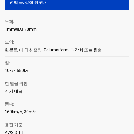
전력 극
,
강철 전봇대
두께:
1mm에서 30mm
모양:
원뿔꼴, 다 각추 모양, Columniform, 다각형 또는 원뿔
힘:
10kv~550kv
한 벌을 위한:
전기 배급
풍속:
160km/h, 30m/s
용접 기준:
AWS D 1.1