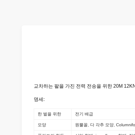
교차하는 팔을 가진 전력 전송을 위한 20M 12
명세:
한 벌을 위한
전기 배급
모양
원뿔꼴, 다 각추 모양, Columni