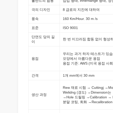
폴란드의 합동
삽입 형태, innerflange 형태
극의 디자인
8 급료의 지진에 대하여
풍속
160 Km/Hour. 30 m /s
표준
ISO 9001
단면도 당의 길
한 번 미끄러짐 합동 없이 형성하
이
우리는 과거 하자 테스트가 있습
용접
모양에서 아름다운 용접
용접 기준: AWS (미국 용접 사회) 
간격
1개 mm에서 30 mm
Rew 재료 시험 → Cuttingj →M
Welidng (경도) →Dimensio
생산 과정
→Hole 드릴링 →Calibration → 
분말 코팅, 회화 →Recalibration