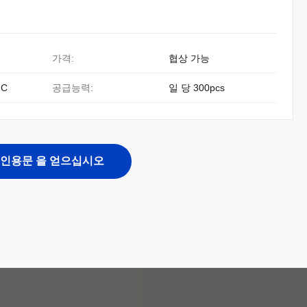
가격:
협상 가능
 C
공급능력:
일 당 300pcs
인용문 을 얻으십시오