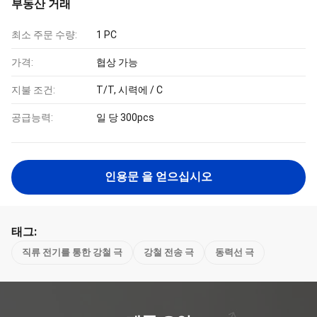
부동산 거래
최소 주문 수량:
1 PC
가격:
협상 가능
지불 조건:
T/T, 시력에 / C
공급능력:
일 당 300pcs
인용문 을 얻으십시오
태그:
직류 전기를 통한 강철 극
강철 전송 극
동력선 극