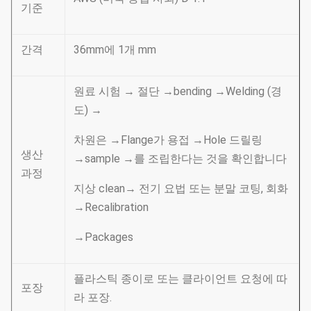
기준
간격
36mm에 1개 mm
원료 시험 → 절단 →bending →Welding (경
도) →
차원은 →Flange가 용접 →Hole 드릴링
생산
→sample →를 조립한다는 것을 확인합니다
과정
지상 clean→ 전기 요법 또는 분말 코팅, 회화
→Recalibration
→Packages
플라스틱 종이로 또는 클라이언트 요청에 따
포장
라 포장.