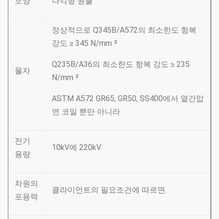
모양
다각형 원뿔
정상적으로 Q345B/A572의 최소한도 항복
강도 ≥ 345 N/mm ²
Q235B/A36의 최소한도 항복 강도 ≥ 235
물자
N/mm ²
ASTM A572 GR65, GR50, SS400에서 열간압
연 코일 뿐만 아니라
전기
10kV에 220kV
용량
차원의
클라이언트의 필요조건에 따르면.
포용력