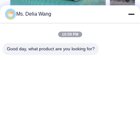
Ms. Delia Wang
VIDEO
Galvanized Utility Power Poles
Galvanized 
10:59 PM
Featuring High Yield Strength Steel
Electrical 
and Safety Factor Eight for Electrical
Outdoor Lig
Galvanized Utility Power Poles Featuring High
Galvanized Stee
Good day, what product are you looking for?
Applications
Options and
Yield Strength Steel and Safety Factor Eight for
Power Distribu
Electrical Applications Material Construction
Multiple Shape
Poles manufactured by high-quality metal plants,
33KV Tubular 
molded into multi-row cone-shaped vertical
Electrical Dist
인용문 을 얻으십시오
steel bars with hot galvanized anti-corrosion
Transmission S
treatment Light plate ...
Steel material
홈
제품 소개
회사 소개
공장 투어
품질 관리
연락처
견적 요청
Tel: 86-510-87846084
E-mail: delia@yin-he.com