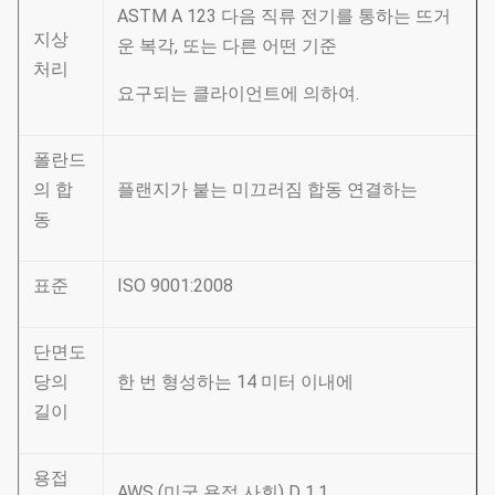
ASTM A 123 다음 직류 전기를 통하는 뜨거
지상
운 복각, 또는 다른 어떤 기준
처리
요구되는 클라이언트에 의하여.
폴란드
의 합
플랜지가 붙는 미끄러짐 합동 연결하는
동
표준
ISO 9001:2008
단면도
당의
한 번 형성하는 14 미터 이내에
길이
용접
AWS (미국 용접 사회) D 1.1