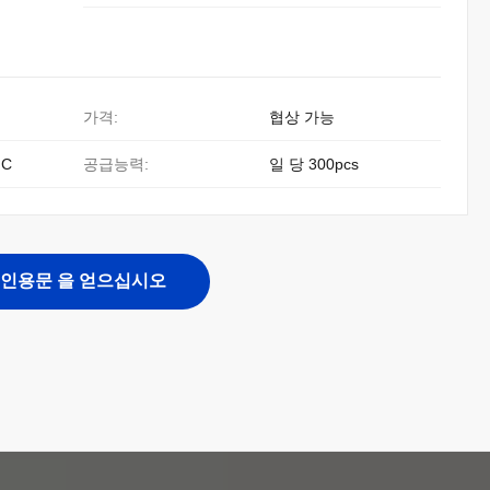
가격:
협상 가능
 C
공급능력:
일 당 300pcs
인용문 을 얻으십시오