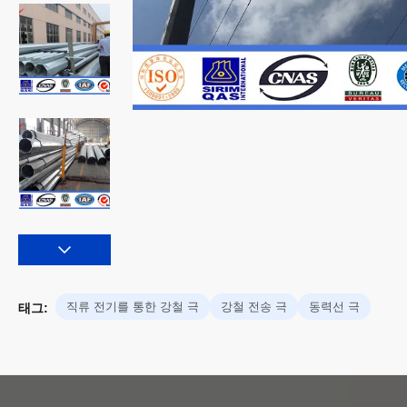
직류 전기를 통한 강철 극
강철 전송 극
동력선 극
태그: