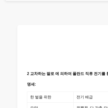
2 교차하는 팔로 에 의하여 폴란드 직류 전기를 통
명세:
한 벌을 위한
전기 배급
모양
원뿔꼴, 다 각추 모양