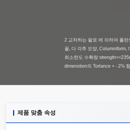
2 교차하는 팔로 에 의하여 폴란드
꼴, 다 각추 모양, Columnifor
최소한도 수확량 strength>=235
제품 맞춤 속성