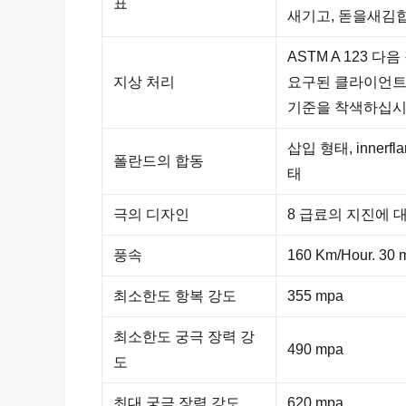
표
새기고, 돋을새김
ASTM A 123 
지상 처리
요구된 클라이언트
기준을 착색하십
삽입 형태, inner
폴란드의 합동
태
극의 디자인
8 급료의 지진에 
풍속
160 Km/Hour. 30 m
최소한도 항복 강도
355 mpa
최소한도 궁극 장력 강
490 mpa
도
최대 궁극 장력 강도
620 mpa