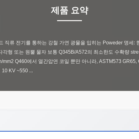
제품 요약
 직류 전기를 통하는 강철 가연 광물을 입히는 Poweder 명세: 
m, 다각형 또는 원뿔 물자 보통 Q345B/A572의 최소한도 수확량 streng
n/mm2 Q460에서 열간압연 코일 뿐만 아니라, ASTM573 GR65, GR5