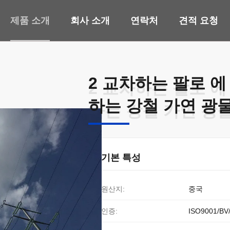
제품 소개
회사 소개
연락처
견적 요청
2 교차하는 팔로 에
2 교차하는 팔로 에
하는 강철 가연 광물
하는 강철 가연 광물
기본 특성
원산지:
중국
인증:
ISO9001/BV