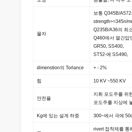
보통 Q345B/A5
strength>=345n/
Q235B/A36의 최소
물자
Q460에서 열간압연 
GR50, SS400,
ST52-에 SS490,
dimenstion의 Torlance
+ - 2%
힘
10 KV ~550 KV
지휘 포도주를 위한
안전율
포도주를 지상에 놓
Kg에 있는 설계 하중
300~에서 극에 50cm
rivert 접착제를 