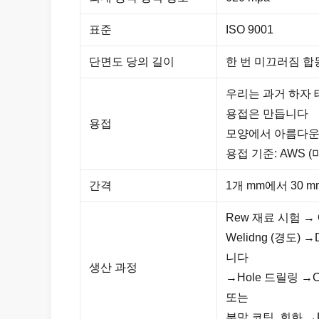
표준
ISO 9001
단면도 당의 길이
한 번 미끄러짐 합
우리는 과거 하자 
용접은 만듭니다
용접
모양에서 아름다운
용접 기준: AWS (미
간격
1개 mm에서 30 m
Rew 재료 시험 → C
Welidng (경도) 
니다
생산 과정
→Hole 드릴링 →Cali
또는
분말 코팅, 회화 →Rec