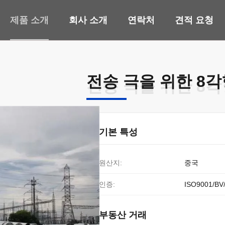
제품 소개
회사 소개
연락처
견적 요청
전송 극을 위한 8각
전송 극을 위한 8각
기본 특성
원산지:
중국
인증:
ISO9001/BV
부동산 거래