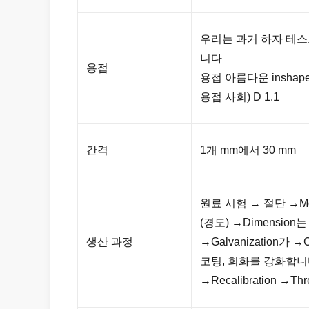
우리는 과거 하자 테스
니다
용접
용접 아름다운 inshap
용접 사회) D 1.1
간격
1개 mm에서 30 mm
원료 시험 → 절단 →Mo
(경도) →Dimension
생산 과정
→Galvanization가
코팅, 회화를 강화합
→Recalibration →Th