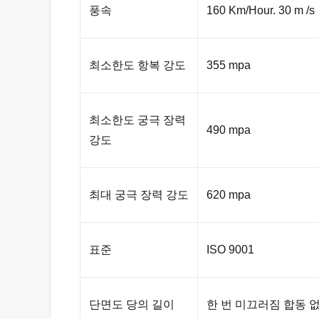
풍속
160 Km/Hour. 30 m /s
최소한도 항복 강도
355 mpa
최소한도 궁극 장력
490 mpa
강도
최대 궁극 장력 강도
620 mpa
표준
ISO 9001
단면도 당의 길이
한 번 미끄러짐 합동 없