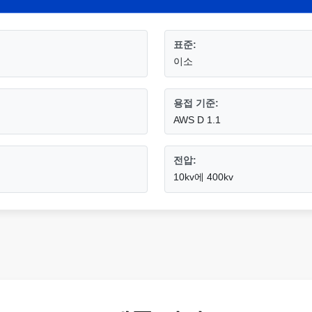
표준:
이소
용접 기준:
AWS D 1.1
전압:
10kv에 400kv