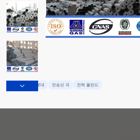
강철 전봇대
전송선 극
전력 폴란드
태그: