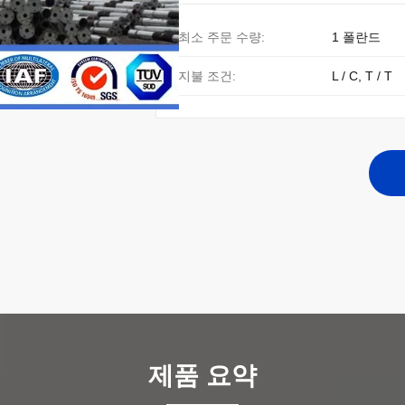
최소 주문 수량:
1 폴란드
지불 조건:
L / C, T / T
제품 요약