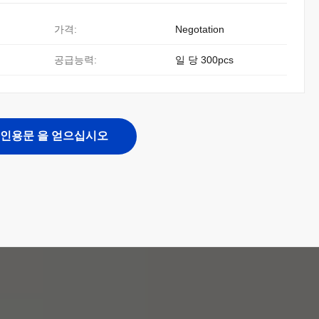
가격:
Negotation
공급능력:
일 당 300pcs
인용문 을 얻으십시오