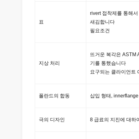
rivert 접착제를 통해
표
새김합니다
필요조건
뜨거운 복각은 ASTM 
지상 처리
기를 통했습니다
요구되는 클라이언트 에
폴란드의 합동
삽입 형태, innerfla
극의 디자인
8 급료의 지진에 대하