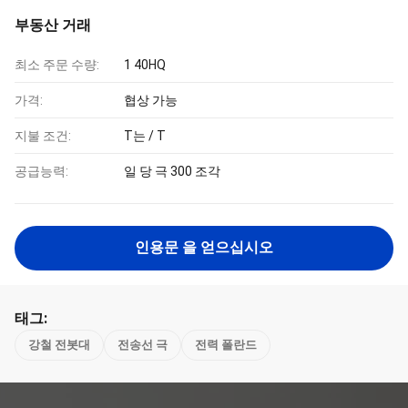
부동산 거래
최소 주문 수량:
1 40HQ
가격:
협상 가능
지불 조건:
T는 / T
공급능력:
일 당 극 300 조각
인용문 을 얻으십시오
태그:
강철 전봇대
전송선 극
전력 폴란드