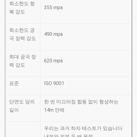
최소한도 항
355 mpa
복 강도
최소한도 궁
490 mpa
극 장력 강도
최대 궁극 장
620 mpa
력 강도
표준
ISO 9001
단면도 당의
한 번 미끄러짐 합동 없이 형성하는
길이
14m 안에
우리는 과거 하자 테스트가 있습니다.
내부와 외부 두 배 용접