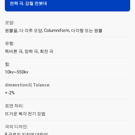
전력 극
,
강철 전봇대
모양:
원뿔꼴, 다 각추 모양, Columniform, 다각형 또는 원뿔
유형:
똑바른 극, 장력 극, 회전 극
힘:
10kv~550kv
dimenstion의 Tolance:
+-2%
표면 처리:
뜨거운 복각 전기 요법
극의 디자인:
8 급료의 지진에 대하여