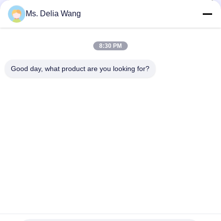
Ms. Delia Wang
VIDEO
8m 10.5m Modern Street Light Poles
Conoid Mul
8:30 PM
Offering Sleek Designs and Durable
Polygonal o
Performance Suitable for Urban
Poles with 
Product Description: The galvanized steel pole
Conoid Multi 
Good day, what product are you looking for?
Streets Parks and Commercial Areas
1000 Kilog
is a versatile, strong, and corrosion-resistant
or Conical Uti
product suitable for multiple industrial and
from 300 to 10
municipal applications. Its zinc coating of ≥ 86
Construction P
microns, range of pole shapes (round,
metal plants, 
인용문 을 얻으십시오
octagonal, polygonal), ultimate tensile strengths
shaped vertica
from 235 to 500 MPa, ...
anti-corrosion 
홈
제품 소개
회사 소개
공장 투어
품질 관리
연락처
견적 요청
Tel: 86-510-87846084
E-mail: delia@yin-he.com