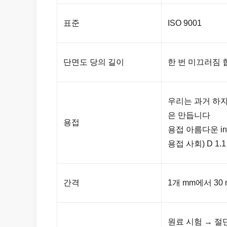
표준
ISO 9001
단면도 당의 길이
한 번 미끄러짐 
우리는 과거 하자
은 만듭니다
용접
용접 아름다운 in
용접 사회) D 1.1
간격
1개 mm에서 30
원료 시험 → 절단 