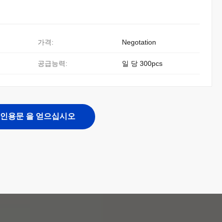
가격:
Negotation
공급능력:
일 당 300pcs
인용문 을 얻으십시오