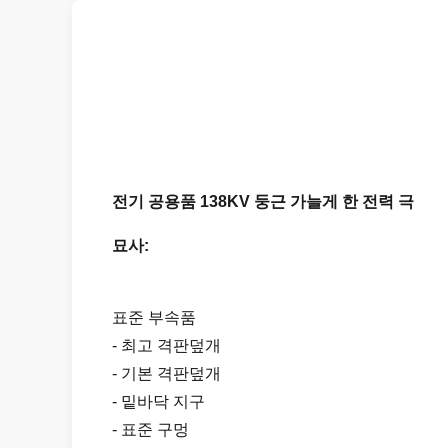
전기 공용품 138KV 둥근 가늘게 한 전력 극
묘사:
표준 부속품
- 최고 격판덮개
- 기본 격판덮개
- 밑바닥 지구
- 표준 구멍