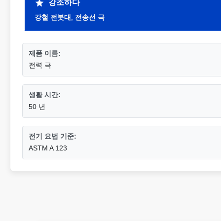
강조하다
강철 전봇대
,
전송선 극
제품 이름:
전력 극
생활 시간:
50 년
전기 요법 기준:
ASTM A 123