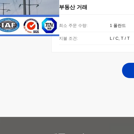
부동산 거래
최소 주문 수량:
1 폴란드
지불 조건:
L / C, T / T