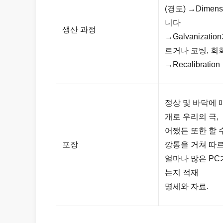
(경도) →Dimen
니다
생산 과정
→Galvanizat
르거나 코팅, 
→Recalibratio
정상 및 바닥에 
개로 우리의 극,
어쨌든 또한 할 수
포장
깡통을 거쳐 따
얼마나 많은 P
는지 적재
명세와 자료.