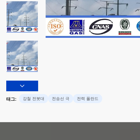
강철 전봇대
전송선 극
전력 폴란드
태그: