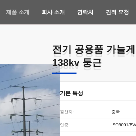
제품 소개
회사 소개
연락처
견적 요청
전기 공용품 가늘게
전기 공용품 가늘게
138kv 둥근
138kv 둥근
기본 특성
원산지:
중국
인증:
ISO9001/BV