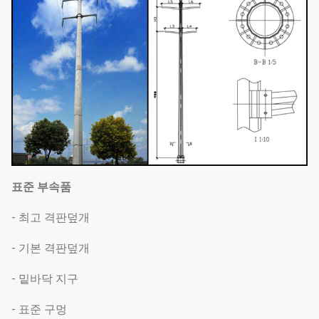
표준 부속품
- 최고 격판덮개
- 기본 격판덮개
- 밑바닥 지구
- 표준 구멍