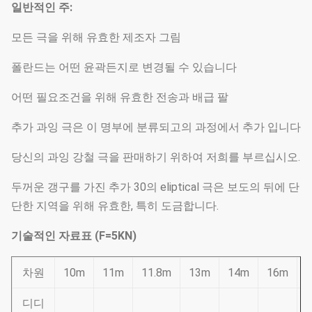
일반적인 주:
모든 극을 위해 유효한 제조자 그림
폴란드는 어떤 윤곽든지로 변경될 수 있습니다
어떤 필요조건을 위해 유효한 전송과 배급 팔
추가 과잉 극은 이 명부에 분류되고의 과정에서 추가 입니다
당신의 과잉 강철 극을 판매하기 위하여 저희를 부르십시오.
두꺼운 갱구를 가진 추가 30의 eliptical 극은 보도의 뒤에 단
단한 지역을 위해 유효한, 특히 도금합니다.
기술적인 자료표 (F=5KN)
차원
10m
11m
11.8m
13m
14m
16m
디디