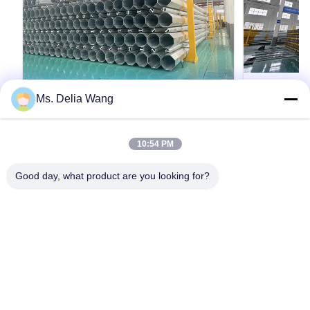
Ms. Delia Wang
VIDEO
Galvanized Utility Power Poles
Octagonal 
10:54 PM
Featuring High Yield Strength Steel
Suitable fo
and Safety Factor Eight for Electrical
Distributio
Galvanized Utility Power Poles Featuring High
Octagonal Galv
Good day, what product are you looking for?
Applications
Application
Yield Strength Steel and Safety Factor Eight for
Electrical Pow
Durability
Electrical Applications Material Construction
Lighting Appli
Poles manufactured by high-quality metal plants,
Durability Mat
molded into multi-row cone-shaped vertical
manufactured b
인용문 을 얻으십시오
steel bars with hot galvanized anti-corrosion
molded into mu
treatment Light plate ...
steel bars with
홈
제품 소개
회사 소개
공장 투어
품질 관리
연락처
견적 요청