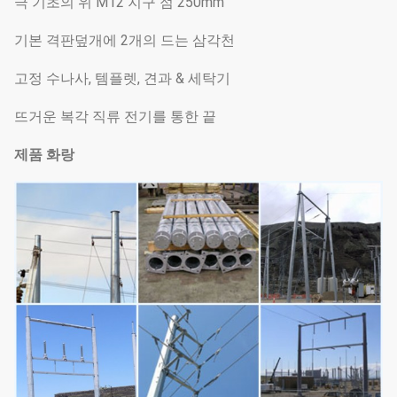
극 기초의 위 M12 지구 점 250mm
기본 격판덮개에 2개의 드는 삼각천
고정 수나사, 템플렛, 견과 & 세탁기
뜨거운 복각 직류 전기를 통한 끝
제품 화랑