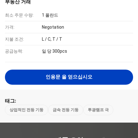
부동산 거래
최소 주문 수량:
1 폴란드
가격:
Negotation
지불 조건:
L / C, T / T
공급능력:
일 당 300pcs
인용문 을 얻으십시오
태그:
상업적인 전등 기둥
금속 전등 기둥
투광램프 극