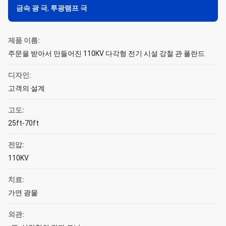
금속 광 극
,
투광램프 극
제품 이름:
주문을 받아서 만들어진 110KV 다각형 전기 시설 강철 관 폴란드
디자인:
고객의 설계
고도:
25ft-70ft
전압:
110KV
치료:
가연 광물
외관: