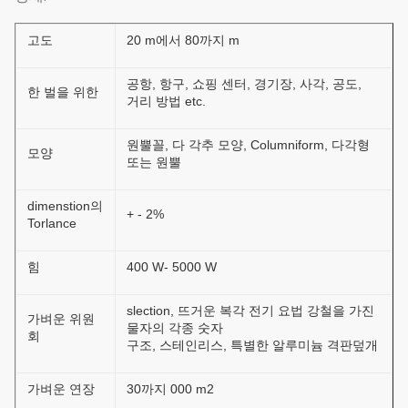
고도
20 m에서 80까지 m
공항, 항구, 쇼핑 센터, 경기장, 사각, 공도,
한 벌을 위한
거리 방법 etc.
원뿔꼴, 다 각추 모양, Columniform, 다각형
모양
또는 원뿔
dimenstion의
+ - 2%
Torlance
힘
400 W- 5000 W
slection, 뜨거운 복각 전기 요법 강철을 가진
가벼운 위원
물자의 각종 숫자
회
구조, 스테인리스, 특별한 알루미늄 격판덮개
가벼운 연장
30까지 000 m2