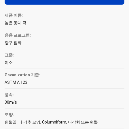
제품 이름:
높은 돛대 극
응용 프로그램:
항구 점화
표준:
이소
Gavanization 기준:
ASTM A 123
풍속:
30m/s
모양:
원뿔꼴, 다 각추 모양, Columniform, 다각형 또는 원뿔