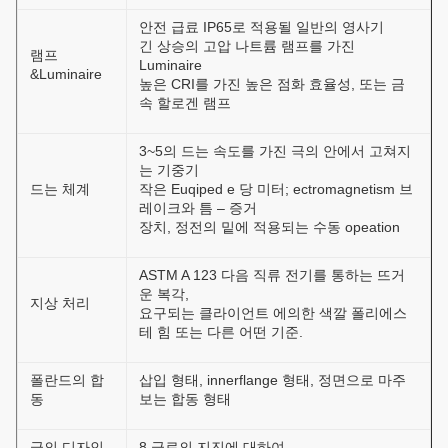
안전 급료 IP65로 적용될 일반의 영사기
긴 상승의 고압 나트륨 램프를 가진
램프
Luminaire
&Luminaire
높은 CRI를 가진 높은 점화 효율성, 또는 금
속 할로겐 램프
3~5의 드는 속도를 가진 극의 안에서 고쳐지
는 기중기
드는 체계
작은 Euqiped e 당 미터; ectromagnetism 브
레이크와 틈 – 증거
장치, 정전의 밑에 적용되는 수동 opeation
ASTM A 123 다음 직류 전기를 통하는 뜨거
운 복각,
지상 처리
요구되는 클라이언트 에의한 색깔 폴리에스
테 힘 또는 다른 어떤 기준.
폴란드의 합
삽입 형태, innerflange 형태, 정면으로 마주
동
보는 합동 형태
극의 디자인
8 급료의 지진에 대하여