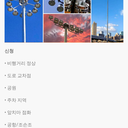
신청
• 비행거리 정상
• 도로 교차점
• 공원
• 주차 지역
• 앞치마 점화
• 공항/조손조