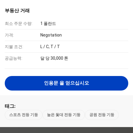
부동산 거래
최소 주문 수량:
1 폴란드
가격:
Negotation
지불 조건:
L / C, T / T
공급능력:
달 당 30,000 톤
인용문 을 얻으십시오
태그:
스포츠 전등 기둥
높은 돛대 전등 기둥
공원 전등 기둥