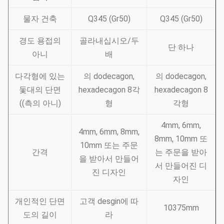
물자 건축
Q345 (Gr50)
Q345 (Gr50)
경도 용접의
골라내십시오/두
단 하나
아니
배
다각형에 있는
의 dodecagon,
의 dodecagon,
돛대의 단면
hexadecagon 8각
hexadecagon 8
((측의 아니)
형
각형
4mm, 6mm,
4mm, 6mm, 8mm,
8mm, 10mm 또
10mm 또는 주문
간격
는 주문을 받아
을 받아서 만들어
서 만들어진 디
진 디자인
자인
개인적인 단면
고객 desgin에 따
10375mm
도의 길이
라