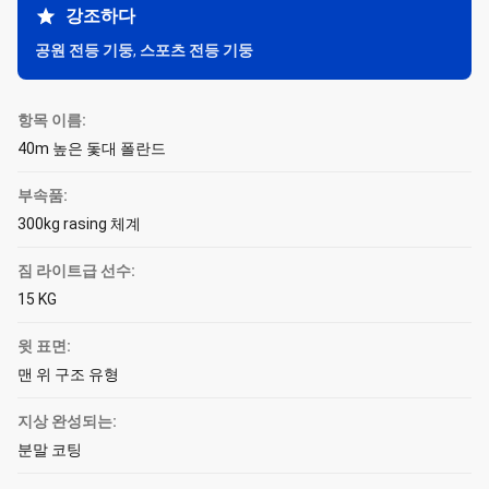
강조하다
공원 전등 기둥
,
스포츠 전등 기둥
항목 이름:
40m 높은 돛대 폴란드
부속품:
300kg rasing 체계
짐 라이트급 선수:
15 KG
윗 표면:
맨 위 구조 유형
지상 완성되는:
분말 코팅