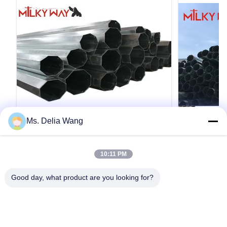
Ms. Delia Wang
VIDEO
11.9M 8kn 3개 부분 다기능 사다리 상단
15M 맞춤형
10:11 PM
과 함께 가연 전기 기둥
형 두께의 전
11.9M 8kn Galvanized Electric Steel Utility Tube
15M 맞춤형 
Good day, what product are you looking for?
Pole With Three sections Galvanized
의 전력 전송 
Multifunction Ladder Top Specification
보장하기 위해
galvanized steel tapered power pole Pole Type
공장으로부터 
Brief Description Top Across Flat Dia. (mm)
와 서명이 있어
인용문 을 얻으십시오
Bottom Across Flat Dia. (mm) Shaft Thickness
재료를 거부할