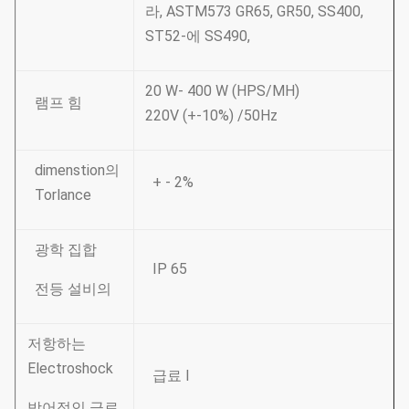
라, ASTM573 GR65, GR50, SS400,
ST52-에 SS490,
20 W- 400 W (HPS/MH)
램프 힘
220V (+-10%) /50Hz
dimenstion의
+ - 2%
Torlance
광학 집합
IP 65
전등 설비의
저항하는
Electroshock
급료 Ⅰ
방어적인 급료