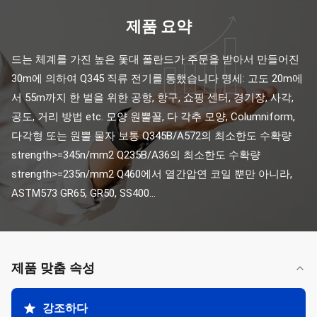
제품 요약
드는 체계를 가진 높은 돛대 폴란드가 주문을 받아서 만들어진 
30m에 의하여 Q345 직류 전기를 통했습니다 명세: 고도 20m에
서 55m까지 한 벌을 위한 공항, 항구, 쇼핑 센터, 경기장, 사각, 
공도, 거리 방법 etc. 모양 원뿔꼴, 다 각추 모양, Columniform, 
다각형 또는 원뿔 물자 보통 Q345B/A572의 최소한도 수확량 
strength>=345n/mm2 Q235B/A36의 최소한도 수확량 
strength>=235n/mm2 Q460에서 열간압연 코일 뿐만 아니라, 
ASTM573 GR65, GR50, SS400...
제품 맞춤 속성
강조하다