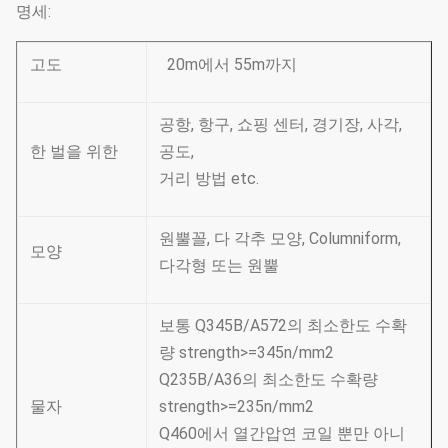
명세:
고도
20m에서 55m까지
공항, 항구, 쇼핑 센터, 경기장, 사각,
한 벌을 위한
공도,
거리 방법 etc.
원뿔꼴, 다 각추 모양, Columniform,
모양
다각형 또는 원뿔
보통 Q345B/A572의 최소한도 수확
량 strength>=345n/mm2
Q235B/A36의 최소한도 수확량
물자
strength>=235n/mm2
Q460에서 열간압연 코일 뿐만 아니