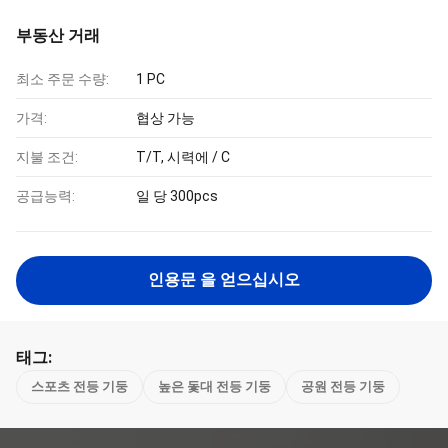
부동산 거래
최소 주문 수량:
1 PC
가격:
협상 가능
지불 조건:
T/T, 시력에 / C
공급능력:
일 당 300pcs
인용문 을 얻으십시오
태그:
스포츠 전등 기둥
높은 돛대 전등 기둥
공원 전등 기둥