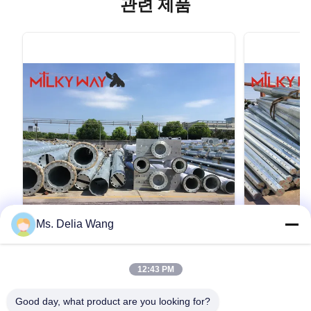
관련 제품
Ms. Delia Wang
VIDEO
14m-21m 아연 도금 강철 전력 전송 기둥
11.9m 9
12:43 PM
(유틸리티 라인용)
력 기둥, 2
전기 전송에
유틸리티 라인용 14m-21m 아연 도금 강철 송전선
11.9m 아연 
Good day, what product are you looking for?
로 전주 강철 모든 자재는 품질을 보장하기 위해
성과 고성능 전