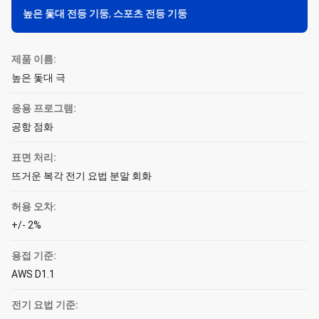
높은 돛대 전등 기둥
,
스포츠 전등 기둥
제품 이름:
높은 돛대 극
응용 프로그램:
공항 점화
표면 처리:
뜨거운 복각 전기 요법 분말 회화
허용 오차:
+/- 2%
용접 기준:
AWS D1.1
전기 요법 기준: