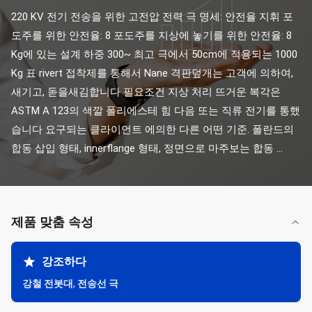
220 KV 전기 전송을 위한 고전압 전력 극 명세: 안전율 지휘 포
도주를 위한 안전율: 8 포도주를 지상에 놓기를 위한 안전율: 8 
Kg에 있는 설계 하중 300~ 최고 극에서 50cm에 적용되는 1000 
Kg 표 rivert 접착제를 통해서 Nane 격판덮개는 고객에 의하여, 
새기고, 돋을새김합니다 필요조건 지상 처리 뜨거운 복각은 
ASTM A 123의 색깔 폴리에스테 힘 다음 또는 직류 전기를 통했
습니다 요구되는 클라이언트 에의한 다른 어떤 기준. 폴란드의 
합동 삽입 형태, innerflange 형태, 정면으로 마주보는 합동 ...
제품 맞춤 속성
강조하다
강철 전봇대
,
전송선 극