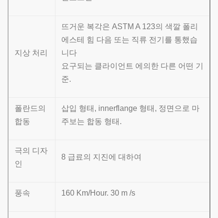
뜨거운 복각은 ASTM A 123의 색깔 폴리
에스테 힘 다음 또는 직류 전기를 통했습
지상 처리
니다
요구되는 클라이언트 에의한 다른 어떤 기
준.
폴란드의
삽입 형태, innerflange 형태, 정면으로 마
합동
주보는 합동 형태.
극의 디자
8 급료의 지진에 대하여
인
풍속
160 Km/Hour. 30 m /s