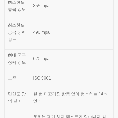
최소한도
355 mpa
항복 강도
최소한도
궁극 장력
490 mpa
강도
최대 궁극
620 mpa
장력 강도
표준
ISO 9001
단면도 당
한 번 미끄러짐 합동 없이 형성하는 14m
의 길이
안에
우리는 과거 하자 테스트가 있습니다. 내