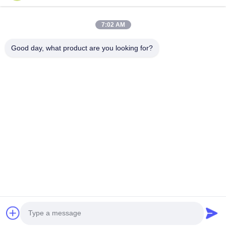
75FT 1680kg Electrical Power Pole for
Conoid Mul
7:02 AM
Transmission and Distribution
Polygonal o
Applications Suitable for Various
Poles with 
Product Description: The galvanized steel pole
Conoid Multi 
Good day, what product are you looking for?
Outdoor Environments
1000 Kilog
is a versatile, strong, and corrosion-resistant
or Conical Uti
product suitable for multiple industrial and
from 300 to 10
municipal applications. Its zinc coating of ≥ 86
Construction P
microns, range of pole shapes (round,
metal plants, 
인용문 을 얻으십시오
octagonal, polygonal), ultimate tensile strengths
shaped vertica
from 235 to 500 MPa, ...
anti-corrosion 
홈
제품 소개
회사 소개
공장 투어
품질 관리
연락처
견적 요청
Tel: 86-510-87846084
E-mail: delia@yin-he.com
© 2026 Jiangsu milky way steel poles co.,ltd. All Rights Reserved.