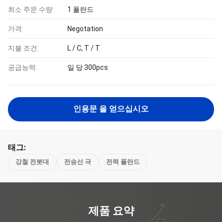
최소 주문 수량:
1 폴란드
가격:
Negotation
지불 조건:
L / C, T / T
공급능력:
일 당 300pcs
인용문 을 얻으십시오
태그:
강철 전봇대
전송선 극
전력 폴란드
제품 요약