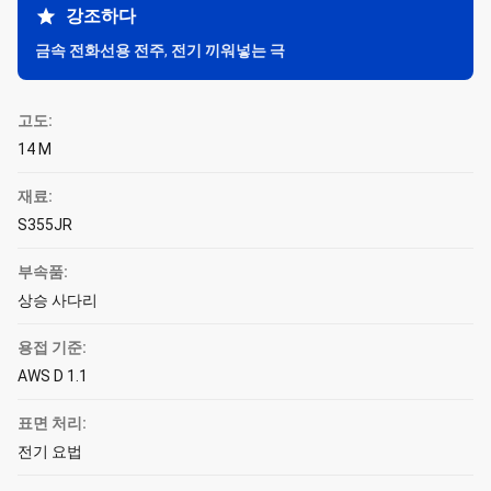
강조하다
금속 전화선용 전주
,
전기 끼워넣는 극
고도:
14 M
재료:
S355JR
부속품:
상승 사다리
용접 기준:
AWS D 1.1
표면 처리:
전기 요법