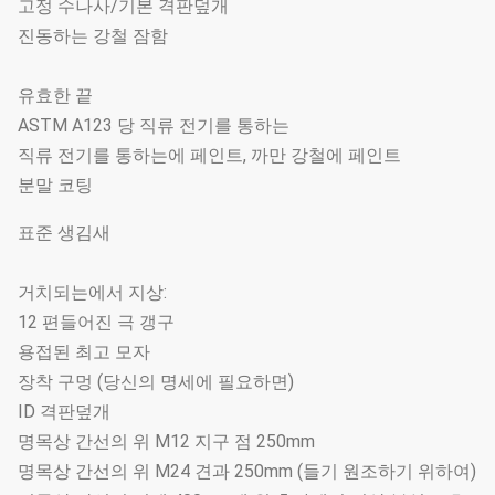
고정 수나사/기본 격판덮개
진동하는 강철 잠함
유효한 끝
ASTM A123 당 직류 전기를 통하는
직류 전기를 통하는에 페인트, 까만 강철에 페인트
분말 코팅
표준 생김새
거치되는에서 지상:
12 편들어진 극 갱구
용접된 최고 모자
장착 구멍 (당신의 명세에 필요하면)
ID 격판덮개
명목상 간선의 위 M12 지구 점 250mm
명목상 간선의 위 M24 견과 250mm (들기 원조하기 위하여)