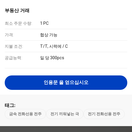
부동산 거래
최소 주문 수량:
1 PC
가격:
협상 가능
지불 조건:
T/T, 시력에 / C
공급능력:
일 당 300pcs
인용문 을 얻으십시오
태그:
금속 전화선용 전주
전기 끼워넣는 극
전기 전화선용 전주