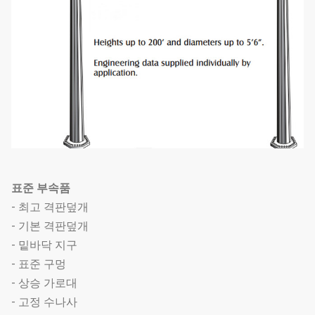
표준 부속품
- 최고 격판덮개
- 기본 격판덮개
- 밑바닥 지구
- 표준 구멍
- 상승 가로대
- 고정 수나사