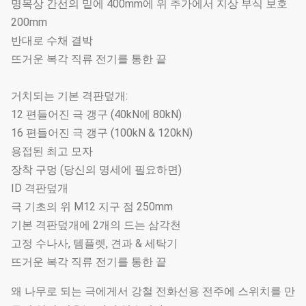
명목상 간선의 밑에 400mm에 위 추가에서 지상 부식 보호
200mm
반대로 수채 결박
뜨거운 복각 직류 전기를 통한 끝
거치되는 기본 격판덮개:
12 편들어진 극 갱구 (40kN에 80kN)
16 편들어진 극 갱구 (100kN & 120kN)
용접된 최고 모자
장착 구멍 (당신의 명세에 필요하면)
ID 격판덮개
극 기초의 위 M12 지구 점 250mm
기본 격판덮개에 2개의 드는 삼각천
고정 수나사, 템플렛, 견과 & 세탁기
뜨거운 복각 직류 전기를 통한 끝
왜 나무로 되는 극에게서 강철 전화선용 전주에 스위치를 만