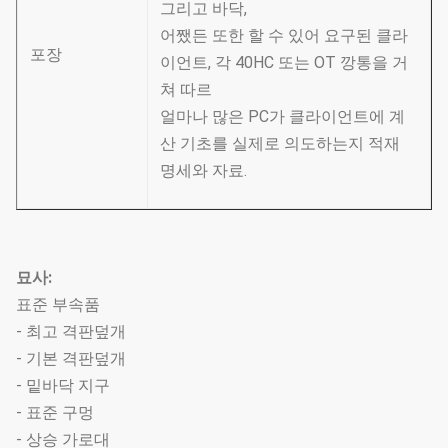
그리고 바닥,
어쨌든 또한 할 수 있어 요구된 클라
포장
이언트, 각 40HC 또는 OT 깡통을 거
쳐 따르
얼마나 많은 PC가 클라이언트에 계
산 기초를 실제로 의도하는지 적재
명세와 자료.
묘사:
표준 부속품
- 최고 격판덮개
- 기본 격판덮개
- 밑바닥 지구
- 표준 구멍
- 상승 가로대