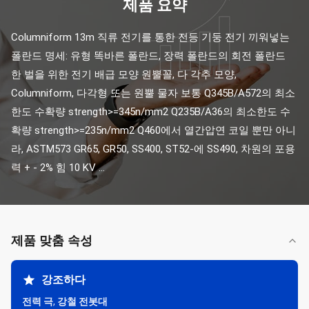
제품 요약
Columniform 13m 직류 전기를 통한 전등 기둥 전기 끼워넣는 
폴란드 명세: 유형 똑바른 폴란드, 장력 폴란드의 회전 폴란드 
한 벌을 위한 전기 배급 모양 원뿔꼴, 다 각추 모양, 
Columniform, 다각형 또는 원뿔 물자 보통 Q345B/A572의 최소
한도 수확량 strength>=345n/mm2 Q235B/A36의 최소한도 수
확량 strength>=235n/mm2 Q460에서 열간압연 코일 뿐만 아니
라, ASTM573 GR65, GR50, SS400, ST52-에 SS490, 차원의 포용
력 + - 2% 힘 10 KV ...
제품 맞춤 속성
강조하다
전력 극
,
강철 전봇대