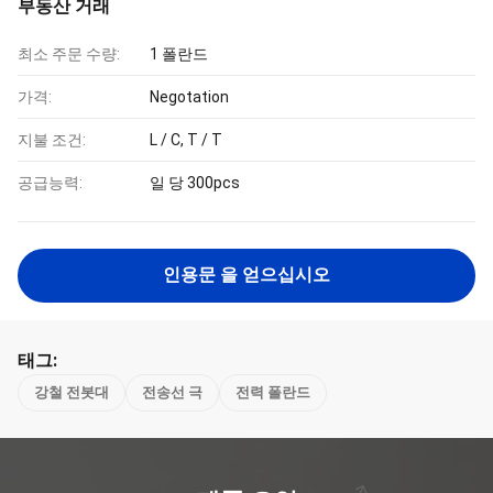
부동산 거래
최소 주문 수량:
1 폴란드
가격:
Negotation
지불 조건:
L / C, T / T
공급능력:
일 당 300pcs
인용문 을 얻으십시오
태그:
강철 전봇대
전송선 극
전력 폴란드