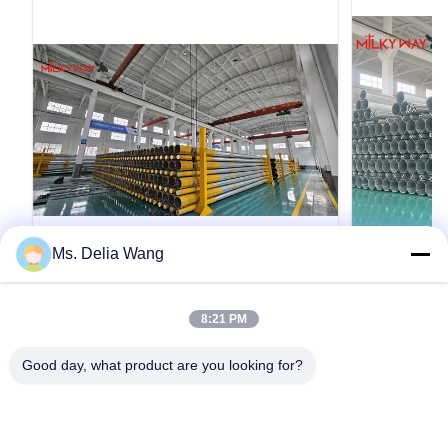
Ms. Delia Wang
VIDEO
60FT 1200kg 2000kg 18m Electrical
Galvanized 
8:21 PM
Power Pole Steel for Transmission
Featuring H
and Safety 
Product Description: The galvanized steel pole
Galvanized Uti
Good day, what product are you looking for?
Application
is a versatile, strong, and corrosion-resistant
Yield Strength
product suitable for multiple industrial and
Electrical App
municipal applications. Its zinc coating of ≥ 86
Poles manufact
microns, range of pole shapes (round,
molded into mu
인용문 을 얻으십시오