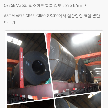
Q235B/A36의 최소한도 항복 강도 ≥ 235 N/mm ²
ASTM A572 GR65, GR50, SS400에서 열간압연 코일 뿐만
아니라