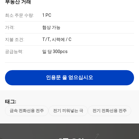
부동산 거래
최소 주문 수량:
1 PC
가격:
협상 가능
지불 조건:
T/T, 시력에 / C
공급능력:
일 당 300pcs
인용문 을 얻으십시오
태그:
금속 전화선용 전주
전기 끼워넣는 극
전기 전화선용 전주