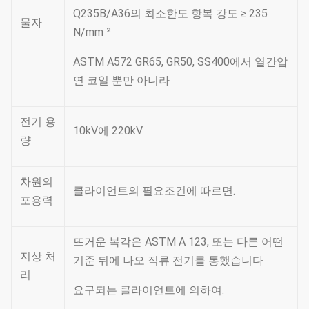
18.5M 40KN
18.5M
40KN
260
730
Q235B/A36의 최소한도 항복 강도 ≥ 235
물자
N/mm ²
21M 40KN
21M
30KN
220
697
ASTM A572 GR65, GR50, SS400에서 열간압
21M 40KN
21M
40KN
260
795
연 코일 뿐만 아니라
24M 30KN
24M
30KN
220
755
전기 용
24M 40KN
24M
40KN
300
760
10kV에 220kV
량
주: 가늘게 하는 12 편드는, 매장하는 지시하십시오
차원의
클라이언트의 필요조건에 따르면.
포용력
뜨거운 복각은 ASTM A 123, 또는 다른 어떤
지상 처
기준 뒤에 나오 직류 전기를 통했습니다
리
요구되는 클라이언트에 의하여.