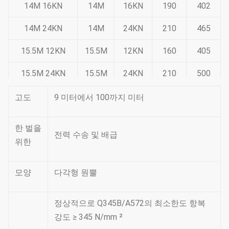
14M 16KN
14M
16KN
190
402
14M 24KN
14M
24KN
210
465
15.5M 12KN
15.5M
12KN
160
405
15.5M 24KN
15.5M
24KN
210
500
주: 가늘게 하는 12 편드는, 매장하는 지시하십시오
고도
9 미터에서 100까지 미터
폴란드 편향도 50% ULS에 극 고도의 5% 이하
한 벌을
전력 수송 및 배급
이하 전송 범위
위한
폴란드 차원
모양
다각형 원뿔
생산품 부호
길이
ULS
정상
기초
정상적으로 Q345B/A572의 최소한도 항복
18.5M 24KN
18.5M
24KN
210
660
강도 ≥ 345 N/mm ²