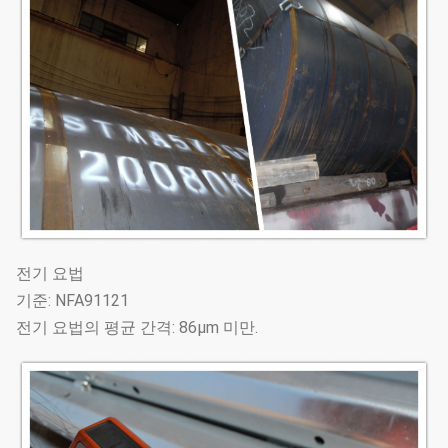
전기 요법
기준: NFA91121
전기 요법의 평균 간격: 86μm 미만.