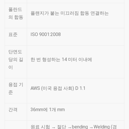
폴란드
플랜지가 붙는 미끄러짐 합동 연결하는
의 합동
표준
ISO 9001:2008
단면도
당의 길
한 번 형성하는 14 미터 이내에
이
용접 기
AWS (미국 용접 사회) D 1.1
준
간격
36mm에 1개 mm
원료 시험 → 절단 →bending →Welding (경