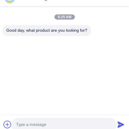
VIDEO
Galvanized Utility Power Poles
10 m 12.2 m 17 m 21 m Trinidad and
6:25 AM
Featuring High Yield Strength Steel
Tobago Dist
and Safety Factor Eight for Electrical
Transmissi
Galvanized Utility Power Poles Featuring High
Product Descri
Good day, what product are you looking for?
Applications
Yield Strength Steel and Safety Factor Eight for
is a versatile,
Electrical Applications Material Construction
product suitabl
Poles manufactured by high-quality metal plants,
municipal appli
molded into multi-row cone-shaped vertical
microns, range
인용문 을 얻으십시오
steel bars with hot galvanized anti-corrosion
octagonal, pol
treatment Light plate ...
from 235 to 500
홈
제품 소개
회사 소개
공장 투어
품질 관리
연락처
견적 요청
Tel: 86-510-87846084
E-mail: delia@yin-he.com
© 2026 Jiangsu milky way steel poles co.,ltd. All Rights Reserved.