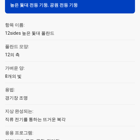
높은 돛대 전등 기둥
,
공원 전등 기둥
항목 이름:
12sides 높은 돛대 폴란드
폴란드 모양:
12의 측
가벼운 양:
8개의 빛
용법:
경기장 조명
지상 완성되는:
직류 전기를 통하는 뜨거운 복각
응용 프로그램: