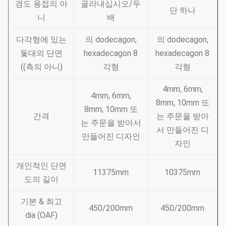
경도 용접의 아
골라내십시오/두
단 하나
니
배
다각형에 있는
의 dodecagon,
의 dodecagon,
돛대의 단면
hexadecagon 8
hexadecagon 8
((측의 아니)
각형
각형
4mm, 6mm,
4mm, 6mm,
8mm, 10mm 또
8mm, 10mm 또
간격
는 주문을 받아
는 주문을 받아서
서 만들어진 디
만들어진 디자인
자인
개인적인 단면
11375mm
10375mm
도의 길이
기본 & 최고
450/200mm
450/200mm
dia (OAF)