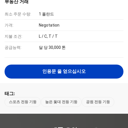
부동산 거래
최소 주문 수량:
1 폴란드
가격:
Negotation
지불 조건:
L / C, T / T
공급능력:
달 당 30,000 톤
인용문 을 얻으십시오
태그:
스포츠 전등 기둥
높은 돛대 전등 기둥
공원 전등 기둥