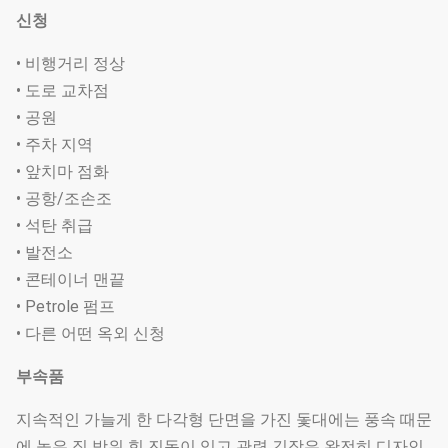
신청
• 비행거리 정상
• 도로 교차점
• 공원
• 주차 지역
• 앞치마 점화
• 공항/조손조
• 석탄 취급
• 발전소
• 콘테이너 맨끝
• Petrole 펌프
• 다른 어떤 옥외 신청
부속품
지속적인 가늘게 한 다각형 단면을 가진 돛대에는 풍속 때문
에 높은 짐 방위 힘 진동이 있고 관련 긴장은 완전히 디자인