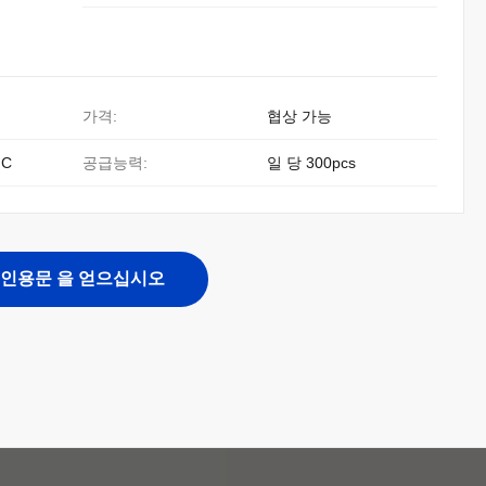
가격:
협상 가능
 C
공급능력:
일 당 300pcs
인용문 을 얻으십시오