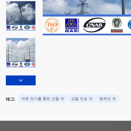
직류 전기를 통한 강철 극
강철 전송 극
동력선 극
태그: