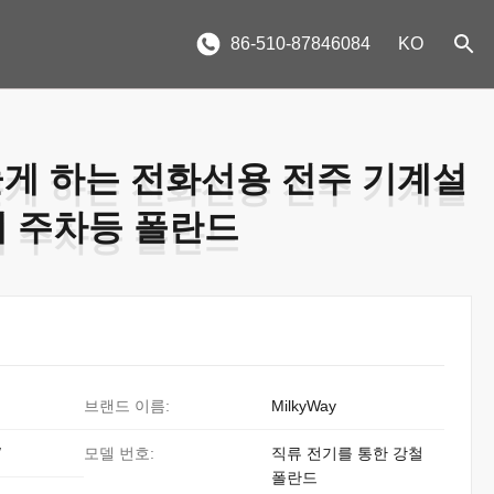
86-510-87846084
KO
늘게 하는 전화선용 전주 기계설
늘게 하는 전화선용 전주 기계설
배 주차등 폴란드
배 주차등 폴란드
브랜드 이름:
MilkyWay
/
모델 번호:
직류 전기를 통한 강철
폴란드