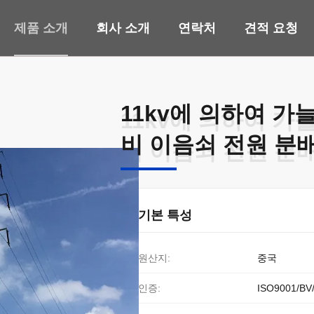
제품 소개
회사 소개
연락처
견적 요청
11kv에 의하여 가
11kv에 의하여 가
비 이음쇠 전원 분
비 이음쇠 전원 분
기본 특성
원산지:
중국
인증:
ISO9001/BV