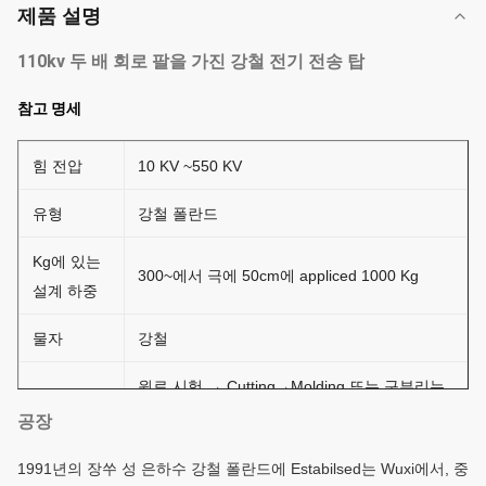
제품 설명
110kv 두 배 회로 팔을 가진 강철 전기 전송 탑
참고 명세
힘 전압
10 KV ~550 KV
유형
강철 폴란드
Kg에 있는
300~에서 극에 50cm에 appliced 1000 Kg
설계 하중
물자
강철
원료 시험 → Cutting→Molding 또는 구부리는
→Welding (경도) →Dimension는 →Flange 용
공장
접 →Hole 드릴링 →Calibration →
생산 과정
1991년의 장쑤 성 은하수 강철 폴란드에 Estabilsed는 Wuxi에서, 중
Deburr→Galvanization를 확인하거나 코팅,