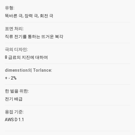
유형:
똑바른 극, 장력 극, 회전 극
표면 처리:
직류 전기를 통하는 뜨거운 복각
극의 디자인:
8 급료의 지진에 대하여
dimenstion의 Torlance:
+ - 2%
한 벌을 위한:
전기 배급
용접 기준:
AWS D 1.1