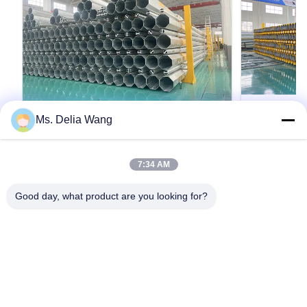
Ms. Delia Wang
VIDEO
10m 400dan 9m 200dan safety factor
Heavy Duty 
7:34 AM
1.5 Mauritania Power Distribution
Featuring H
steel pole
Safety Fact
Product Description: The galvanized steel pole
Heavy Duty Uti
Good day, what product are you looking for?
Distributio
is a versatile, strong, and corrosion-resistant
Rolled Coil St
product suitable for multiple industrial and
Electricity Dis
municipal applications. Its zinc coating of ≥ 86
Poles manufact
microns, range of pole shapes (round,
molded into mu
인용문 을 얻으십시오
octagonal, polygonal), ultimate tensile strengths
steel bars wit
from 235 to 500 MPa, ...
treatment Light