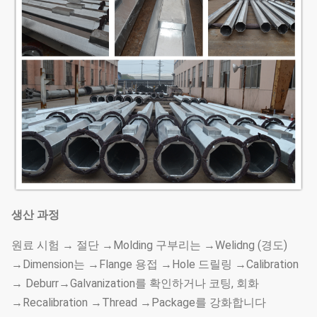
생산 과정
원료 시험 → 절단 →Molding 구부리는 →Welidng (경도)
→Dimension는 →Flange 용접 →Hole 드릴링 →Calibration
→ Deburr→Galvanization를 확인하거나 코팅, 회화
→Recalibration →Thread →Package를 강화합니다