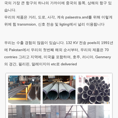
국의 가장 큰 항구의 하나의 가까이에 중국의 동쪽, 상해의 항구 있
→Packaging 회화 →Recalibration →Thread를
습니다.
강화합니다
우리의 제품은 거리, 도로, 사각, 계속 palaestra.and를 위해 이렇게
간격
1개 mm에서 30 mm
위에 힘 transmsion, 신호 전송 및 ligting에서 널리 이용됩니다
용접은 CSA와 AWS의 AWS D1.1 기준에 따릅
니다.
우리는 수출 경험의 많음이 있습니다. 132 KV 전송 poels의 1991년
용접
용접공은 시험 그리고 검사 후에 대응 증명서를
에 Pakstan에서 우리의 첫번째 해외 순서부터, 우리의 제품은 70
가지고 있습니다.
contries 그리고 지역에, 미국을 포함하여, 호주, 러시아, Genmery
의 경간, 필리핀, 말레이지아 etc로 deliveried
중국 기준 GB/T 13912-2002에 따라 뜨거운 복
직류 전기
각 전기 요법
를 통하기
또는 미국 기준 ASTM A123.
우리는 Qty가 수많은 경우에, 클라이언트 설계
극의 디자
매개변수를 공급해야 합니다 무료로 디자인해
인
서 좋습니다.