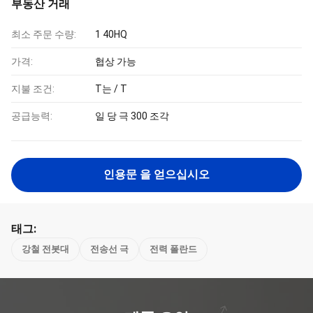
부동산 거래
최소 주문 수량:
1 40HQ
가격:
협상 가능
지불 조건:
T는 / T
공급능력:
일 당 극 300 조각
인용문 을 얻으십시오
태그:
강철 전봇대
전송선 극
전력 폴란드