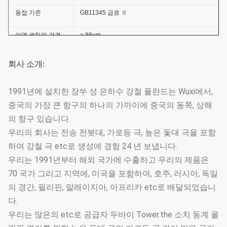
용접 기준
GB11345 급료 Ⅱ
아연 코팅의 간격
≥ 86um
아연 코팅의 접착성
GB2694-88
회사 소개:
힘
반대로 바람 수용량
36.9m/s
1991년에 설치한 장쑤 성 은하수 강철 폴란드는 Wuxi에서,
중국의 가장 큰 항구의 하나의 가까이에 중국의 동쪽, 상해
반대로 부식 일생
≥20 년
의 항구 있습니다.
우리의 회사는 전송 전봇대, 가로등 극, 높은 돛대 극을 포함
간격
≥100um
하여 강철 극 etc로 생성에 경험 24 년 보냅니다.
접착성
코팅 층
GB9286-880
우리는 1991년부터 해외 국가에 수출하고 우리의 제품은
힘
70 국가 그리고 지역에, 미국을 포함하여, 호주, 러시아, 독일
경도
≥2H
의 경간, 필리핀, 말레이지아, 아프리카 etc로 배달되었습니
다.
강철 폴란드 고도
3.5m~15m
우리는 많은의 etc로 공급자 두바이 Tower.the 소치 동계 올
선택권