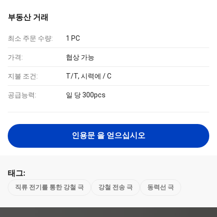
부동산 거래
최소 주문 수량:
1 PC
가격:
협상 가능
지불 조건:
T/T, 시력에 / C
공급능력:
일 당 300pcs
인용문 을 얻으십시오
태그:
직류 전기를 통한 강철 극
강철 전송 극
동력선 극