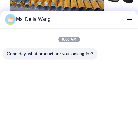
Ms. Delia Wang
VIDEO
Galvanized Steel Pole Suitable for
1250 Dan 
8:00 AM
Electrical Power Distribution and
4mm 두께 
Outdoor Lighting with Multiple Shape
준
Galvanized Steel Pole Suitable for Electrical
1250 Dan 1
Good day, what product are you looking for?
Options and Steel Materials
Power Distribution and Outdoor Lighting with
burial AS
Multiple Shape Options and Steel Materials
으로 다양한 열
33KV Tubular Octagonal Height Equipment
은 구부러지기 
Electrical Distribution Galvanized Line
용에 대한 요구 
인용문 을 얻으십시오
Transmission Steel Power Pole Specification:
임베드 스타일이
Steel materials conform to ASTM A36 with ...
대기에 사용할 
구성으로 수정 
사용할 수 있는
잉 폴들이 분
이 있는 철봉을 팔
홈
제품 소개
회사 소개
공장 투어
품질 관리
연락처
견적 요청
Tel: 86-510-87846084
E-mail: delia@yin-he.com